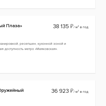
₽
ый Плаза»
38 135
/ м² в год
ланировкой, ресепшен, кухонной зоной и
я доступность метро «Маяковская».
₽
«Оружейный
36 923
/ м² в год