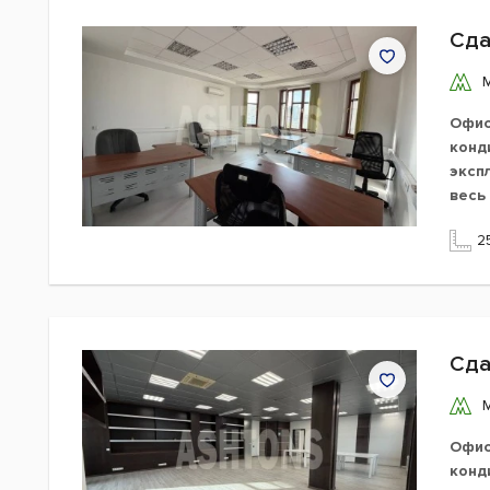
Сда
Офис
конд
эксп
весь
2
Сда
Офис
конд