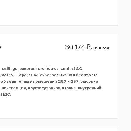
₽
»
30 174
/ м² в год
h ceilings, panoramic windows, central AC,
ion] metro — operating expenses 375 RUB/m²/month
е, объединенные помещения 260 и 257, высокие
вентиляция, круглосуточная охрана, внутренний
з НДС.