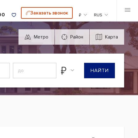
Заказать звонок
00
₽
RUS
Метро
Район
Карта
₽
НАЙТИ