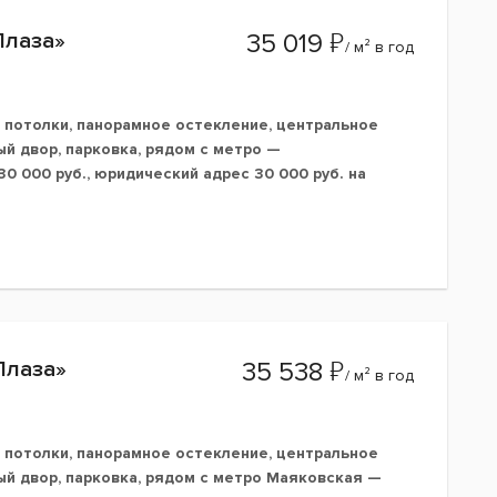
₽
Плаза»
35 019
/ м² в год
 потолки, панорамное остекление, центральное
й двор, парковка, рядом с метро —
0 000 руб., юридический адрес 30 000 руб. на
₽
Плаза»
35 538
/ м² в год
 потолки, панорамное остекление, центральное
ый двор, парковка, рядом с метро Маяковская —