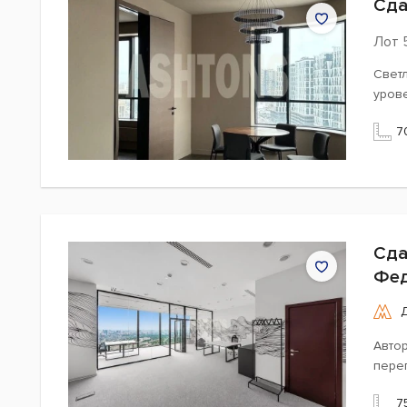
Сда
Лот 
Светл
урове
7
Сда
Фед
Автор
перег
7