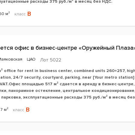
луатационные расходы 375 руб./м² в месяц без НДС.
B
60 м²
класс
ется офис в бизнес-центре «Оружейный Плаза
Маяковская
ЦАО
Лот 5022
² office for rent in business center, combined units 260+257, hig
lation, 24/7 security, courtyard, parking, near [Your metro stat
. VAT.Офис площадью 517 м² сдается в аренду в бизнес-центр
лки, панорамное остекление, центральное кондиционирование, 
, парковка, эксплуатационные расходы 375 руб./м² в месяц бе
B
17 м²
класс