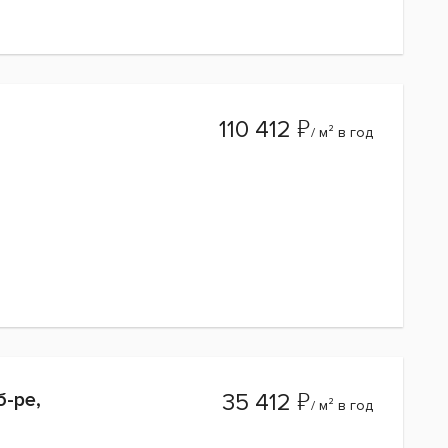
₽
110 412
/ м² в год
₽
-ре,
35 412
/ м² в год