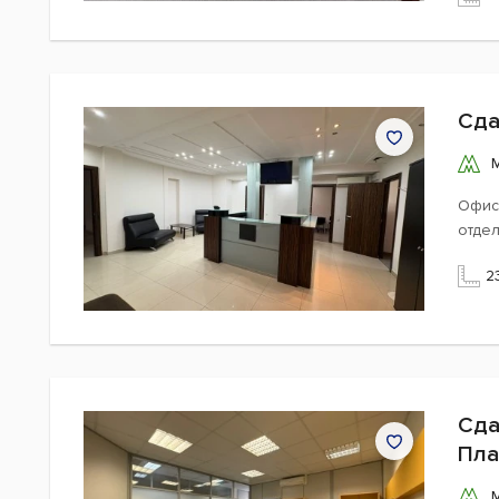
Сда
Офис
отде
2
Сда
Пла