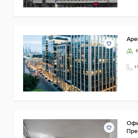
Аре
1
Офи
Пре