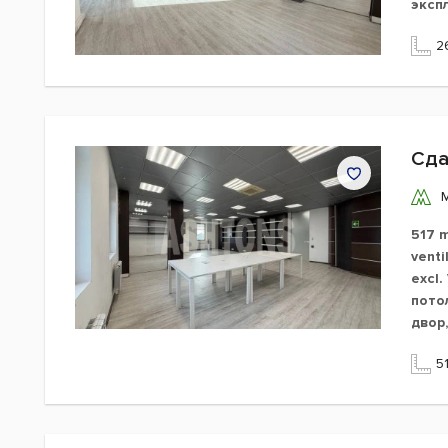
эксп
2
Сда
517 m
venti
excl
пото
двор
5