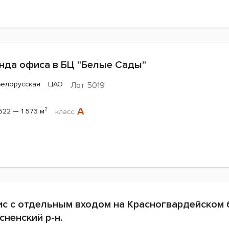
нда офиса в БЦ "Белые Сады"
Белорусская
ЦАО
Лот 5019
A
 522 — 1 573 м²
класс
с с отдельным входом на Красногвардейском б
сненский р-н.