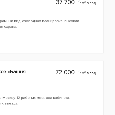
₽
37 700
/ м² в год
норамный вид, свободная планировка, высокий
ая охрана.
₽
ксе «Башня
72 000
/ м² в год
Москву. 12 рабочих мест, два кабинета,
 к въезду.