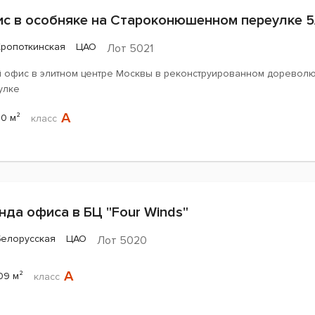
с в особняке на Староконюшенном переулке 5
Кропоткинская
ЦАО
Лот 5021
й офис в элитном центре Москвы в реконструированном дорево
улке
A
80 м²
класс
нда офиса в БЦ "Four Winds"
Белорусская
ЦАО
Лот 5020
A
09 м²
класс