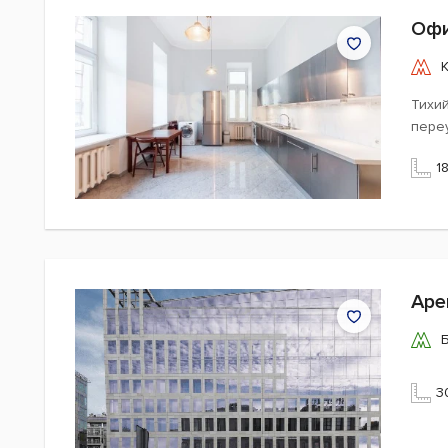
Офи
Тихи
пере
1
Аре
3