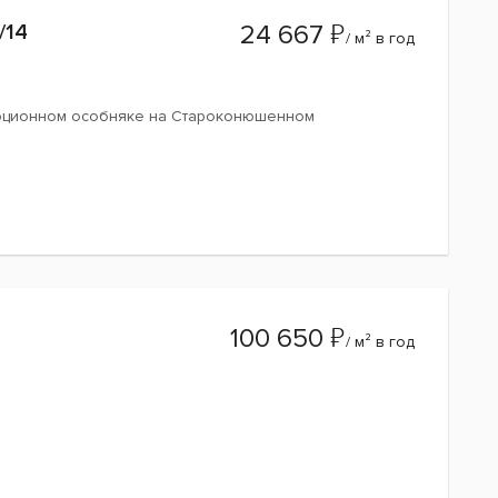
₽
/14
24 667
/ м² в год
люционном особняке на Староконюшенном
₽
100 650
/ м² в год