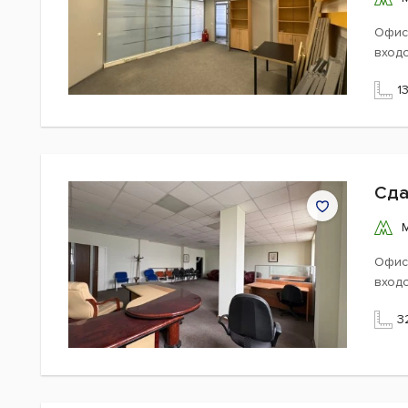
Офис
вход
1
Сда
Офис 
вход
3