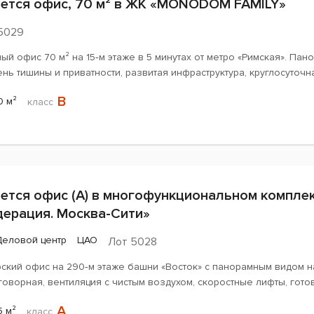
ется офис, 70 м² в ЖК «MONODOM FAMILY»
5029
ый офис 70 м² на 15‑м этаже в 5 минутах от метро «Римская». Па
нь тишины и приватности, развитая инфраструктура, круглосуточн
B
0 м²
класс
ется офис (А) в многофункциональном компле
ерация. Москва-Сити»
Деловой центр
ЦАО
Лот 5028
ский офис на 290‑м этаже башни «Восток» с панорамным видом на 
оворная, вентиляция с чистым воздухом, скоростные лифты, готов
A
5 м²
класс