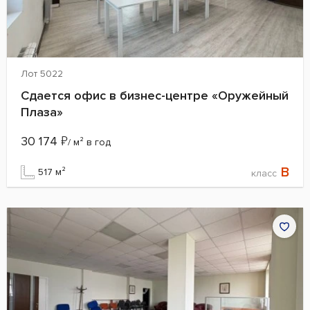
Лот 5022
Сдается офис в бизнес-центре «Оружейный
Плаза»
30 174
₽
/ м² в год
B
517 м²
класс