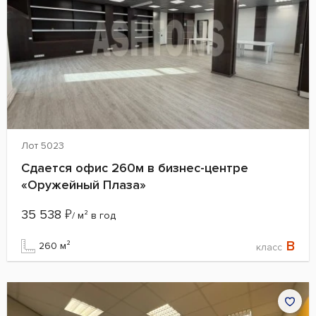
Лот 5023
Сдается офис 260м в бизнес-центре
«Оружейный Плаза»
35 538
₽
/ м² в год
B
260 м²
класс