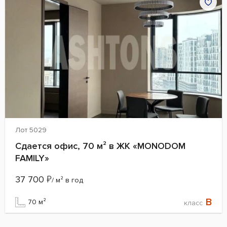
Лот 5029
Сдается офис, 70 м² в ЖК «MONODOM
FAMILY»
37 700
₽
/ м² в год
B
70 м²
класс