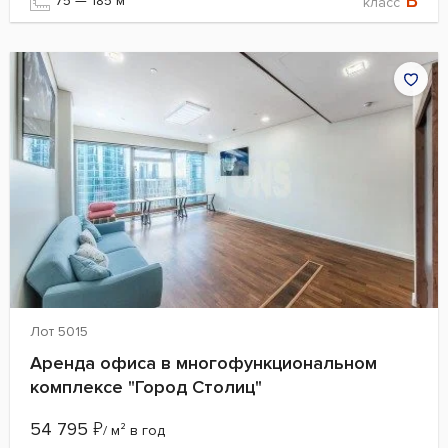
B
75 — 185 м²
класс
Лот 5015
Аренда офиса в многофункциональном
комплексе "Город Столиц"
54 795
₽
/ м² в год