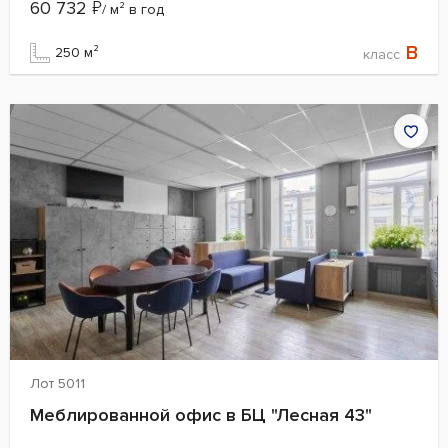
60 732
₽
/ м² в год
B
250 м²
класс
Лот 5011
Меблированной офис в БЦ "Лесная 43"