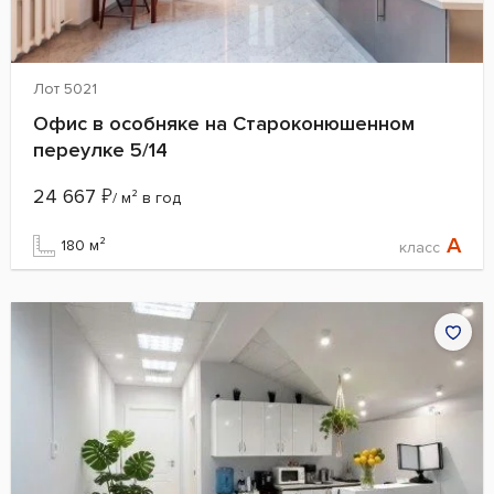
Лот 5021
Офис в особняке на Староконюшенном
переулке 5/14
24 667
₽
/ м² в год
A
180 м²
класс