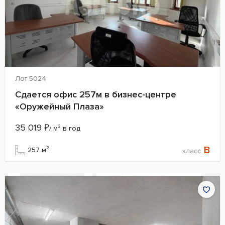
Лот 5024
Сдается офис 257м в бизнес-центре
«Оружейный Плаза»
35 019
₽
/ м² в год
B
257 м²
класс