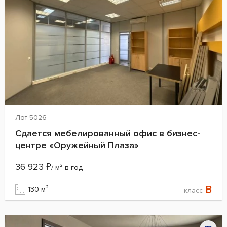
Лот 5026
Сдается мебелированный офис в бизнес-
центре «Оружейный Плаза»
36 923
₽
/ м² в год
B
130 м²
класс