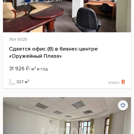
Лот 5025
Сдается офис (B) в бизнес-центре
«Оружейный Плаза»
31 926
₽
/ м² в год
B
327 м²
класс