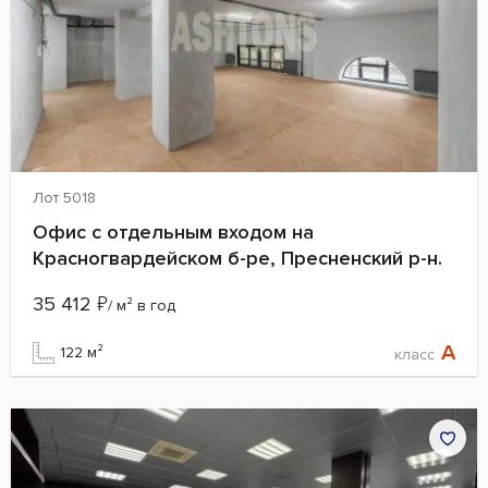
Лот 5018
Офис с отдельным входом на
Красногвардейском б-ре, Пресненский р-н.
35 412
₽
/ м² в год
A
122 м²
класс