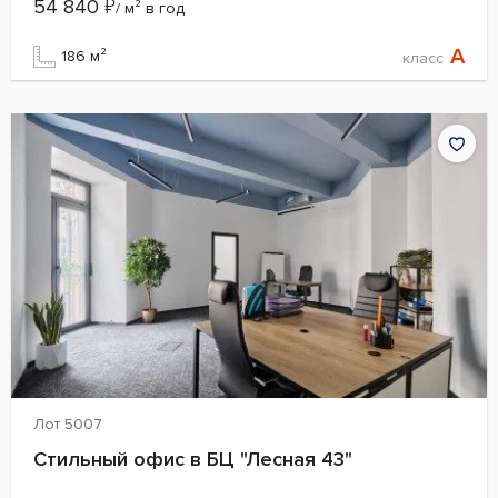
54 840
₽
/ м² в год
A
186 м²
класс
Лот 5007
Стильный офис в БЦ "Лесная 43"