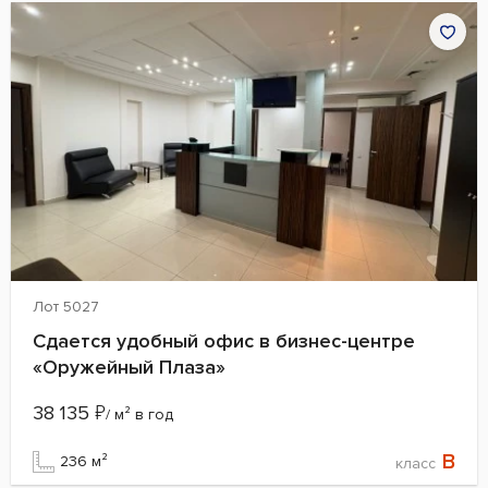
Лот 5027
Сдается удобный офис в бизнес-центре
«Оружейный Плаза»
38 135
₽
/ м² в год
B
236 м²
класс