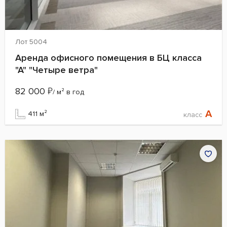
Лот 5004
Аренда офисного помещения в БЦ класса
"А" "Четыре ветра"
82 000
₽
/ м² в год
A
411 м²
класс