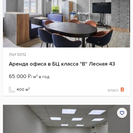
Лот 5012
Аренда офиса в БЦ класса "B" Лесная 43
65 000
₽
/ м² в год
B
400 м²
класс