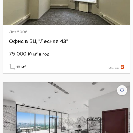
Лот 5006
Офис в БЦ "Лесная 43"
75 000
₽
/ м² в год
B
18 м²
класс