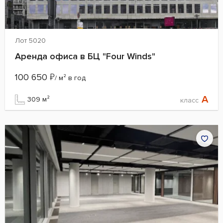
Лот 5020
Аренда офиса в БЦ "Four Winds"
100 650
₽
/ м² в год
A
309 м²
класс