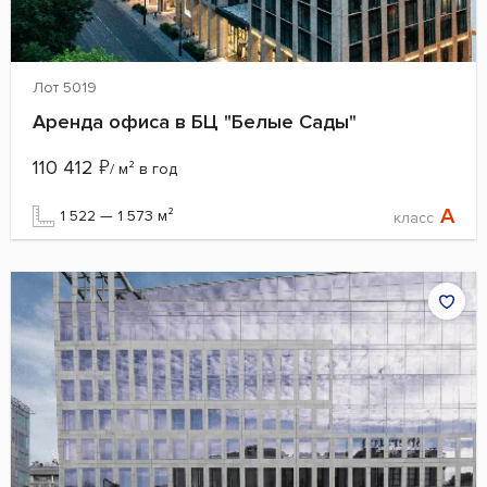
Лот 5019
Аренда офиса в БЦ "Белые Сады"
110 412
₽
/ м² в год
A
1 522 — 1 573 м²
класс