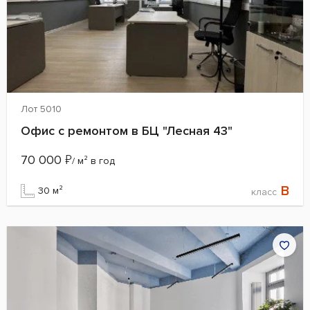
Лот 5010
Офис с ремонтом в БЦ "Лесная 43"
70 000
₽
/ м² в год
B
30 м²
класс