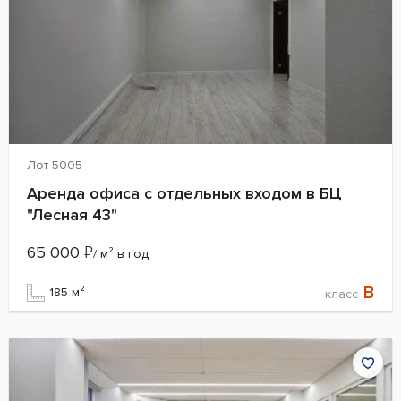
Лот 5005
Аренда офиса с отдельных входом в БЦ
"Лесная 43"
65 000
₽
/ м² в год
B
185 м²
класс