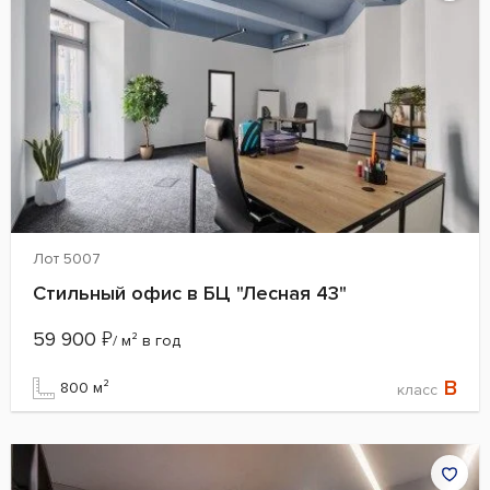
Лот 5007
Стильный офис в БЦ "Лесная 43"
59 900
₽
/ м² в год
B
800 м²
класс