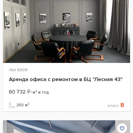
Лот 5009
Аренда офиса с ремонтом в БЦ "Лесная 43"
60 732
₽
/ м² в год
B
250 м²
класс