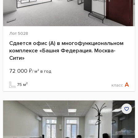
Лот 5028
Сдается офис (А) в многофункциональном
комплексе «Башня Федерация. Москва-
Сити»
72 000
₽
/ м² в год
A
75 м²
класс