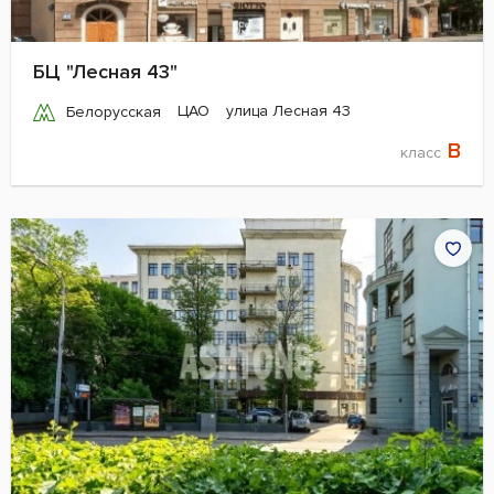
БЦ "Лесная 43"
ЦАО
улица Лесная 43
Белорусская
B
класс