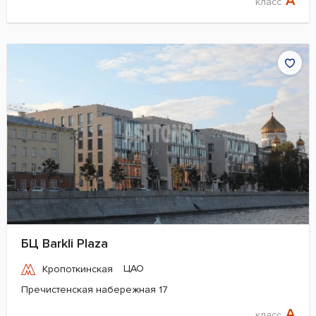
A
класс
БЦ Barkli Plaza
ЦАО
Кропоткинская
Пречистенская набережная 17
A
класс