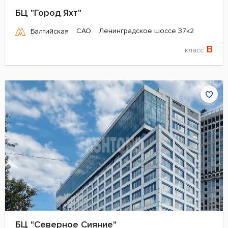
БЦ "Город Яхт"
САО
Ленинградское шоссе 37к2
Балтийская
B
класс
БЦ "Северное Сияние"