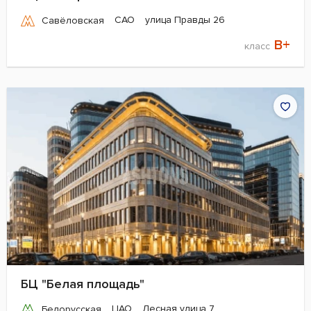
САО
улица Правды 26
Савёловская
B+
класс
БЦ "Белая площадь"
ЦАО
Лесная улица 7
Белорусская