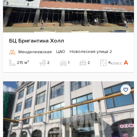
БЦ Бригантина Холл
ЦАО
Новолесная улица 2
Менделеевская
A
215 м²
2
1
2
4
класс