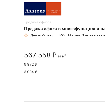
Продажа офисов
Продажа офиса в многофункциональ
Деловой центр
ЦАО
Москва, Пресненская 
₽
567 558
за м²
6 972 $
6 034 €