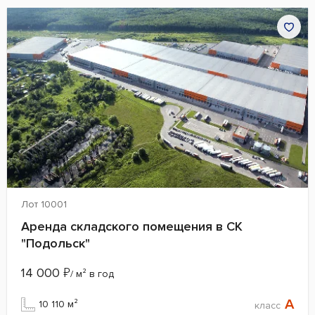
Лот 10001
Аренда складского помещения в СК
"Подольск"
14 000
₽
/ м² в год
A
10 110 м²
класс