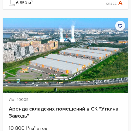
A
6 550 м²
класс
Лот 10005
Аренда складских помещений в СК "Уткина
Заводь"
10 800
₽
/ м² в год