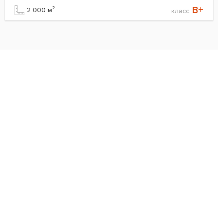
B+
2 000 м²
класс