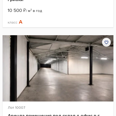
10 500
₽
/ м² в год
A
класс
Лот 10007
Аренда помещения под склад + офис в г.