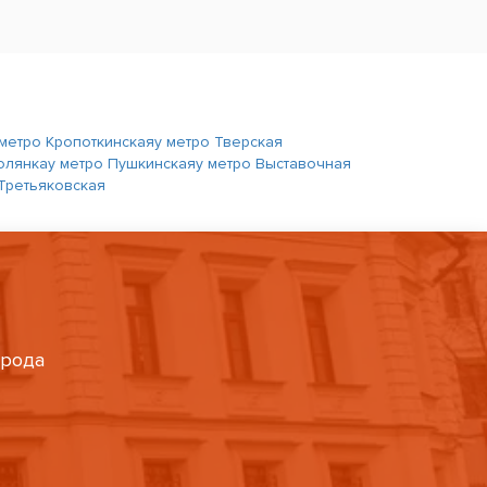
 метро Кропоткинская
у метро Тверская
олянка
у метро Пушкинская
у метро Выставочная
 Третьяковская
орода