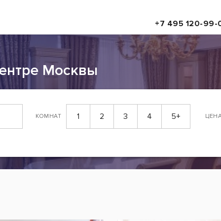
+7 495 120-99-
центре Москвы
1
2
3
4
5+
КОМНАТ
ЦЕН