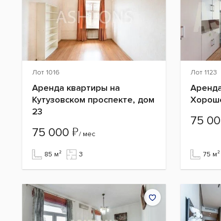
Лот 1016
Лот 1123
Аренда квартиры на
Аренда
Кутузовском проспекте, дом
Хорош
23
75 0
₽
75 000
/ мес
85 м²
3
75 м²