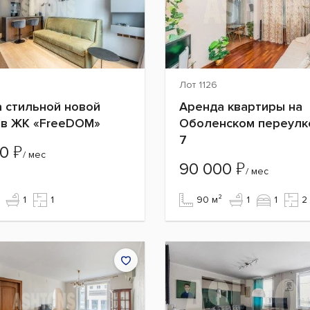
Лот 1126
 стильной новой
Аренда квартиры на
 в ЖК «FreeDOM»
Оболенском переулк
7
₽
00
/ мес
₽
90 000
/ мес
1
1
90 м²
1
1
2