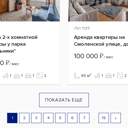
Лот 1129
 2-х комнатной
Аренда квартиры на
ры у парка
Смоленской улице, д
ьники"
₽
100 000
/ мес
₽
00
/ мес
1
1
1
2
65 м²
1
1
2
ПОКАЗАТЬ ЕЩЕ
›
1
2
3
4
5
6
7
...
19