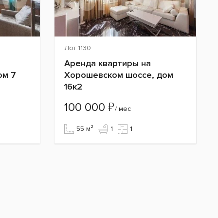
Лот 1130
Аренда квартиры на
ом 7
Хорошевском шоссе, дом
16к2
₽
100 000
/ мес
55 м²
1
1