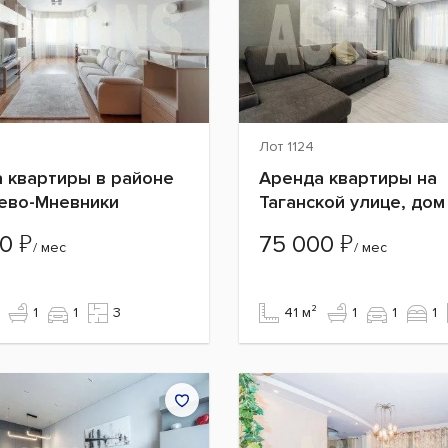
Лот 1124
 квартиры в районе
Аренда квартиры на
ево-Мневники
Таганской улице, дом
₽
₽
00
75 000
/ мес
/ мес
1
1
3
41 м²
1
1
1