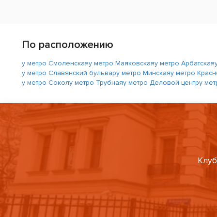
По расположению
у метро Смоленская
у метро Маяковская
у метро Арбатская
у метро Славянский бульвар
у метро Минская
у метро Крас
у метро Сокол
у метро Трубная
у метро Деловой центр
у ме
Клуб