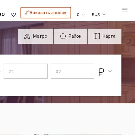
Заказать звонок
00
₽
RUS
Метро
Район
Карта
₽
А