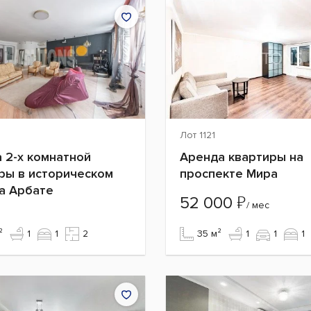
Лот 1121
 2-х комнатной
Аренда квартиры на
ры в историческом
проспекте Мира
а Арбате
₽
52 000
/ мес
²
1
1
2
35 м²
1
1
1