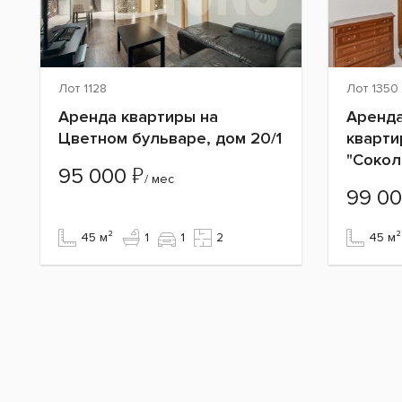
Лот 1128
Лот 1350
Аренда квартиры на
Аренда
Цветном бульваре, дом 20/1
кварти
"Сокол
₽
95 000
/ мес
99 0
45 м²
1
1
2
45 м²