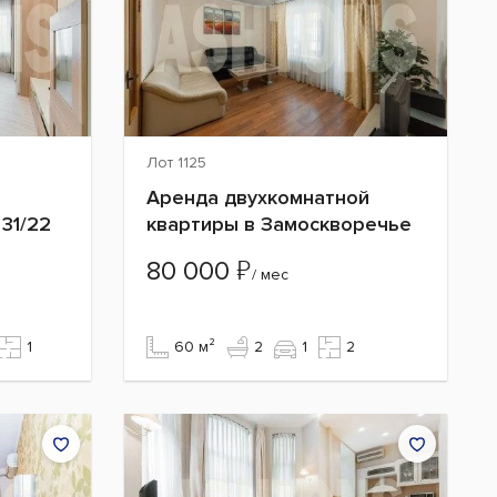
Лот 1125
Аренда двухкомнатной
 31/22
квартиры в Замоскворечье
₽
80 000
/ мес
1
60 м²
2
1
2