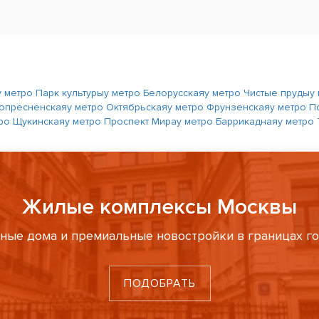
у метро Парк культуры
у метро Белорусская
у метро Чистые пруды
у
нопресненская
у метро Октябрьская
у метро Фрунзенская
у метро П
тро Щукинская
у метро Проспект Мира
у метро Баррикадная
у метро
Жилые комплексы Москвы
ные дома и премиальные новостройки в границах г
ПОДОБРАТЬ