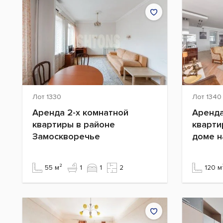
Лот 1330
Лот 1340
Аренда 2-х комнатной
Аренда
квартиры в районе
кварти
Замоскворечье
доме н
55 м²
1
1
2
120 м