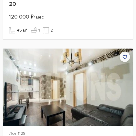
20
120 000
₽
/ мес
45 м²
1
2
Лот 1128