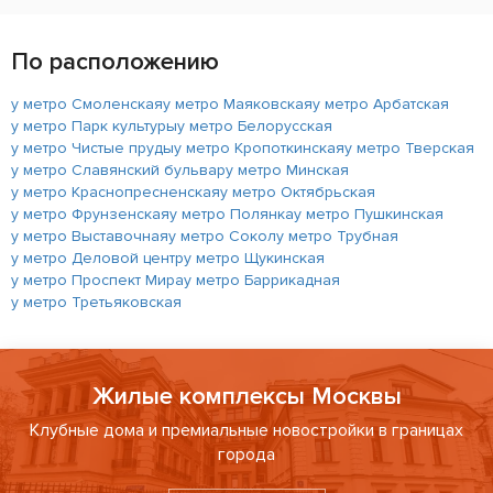
По расположению
у метро Смоленская
у метро Маяковская
у метро Арбатская
у метро Парк культуры
у метро Белорусская
у метро Чистые пруды
у метро Кропоткинская
у метро Тверская
у метро Славянский бульвар
у метро Минская
у метро Краснопресненская
у метро Октябрьская
у метро Фрунзенская
у метро Полянка
у метро Пушкинская
у метро Выставочная
у метро Сокол
у метро Трубная
у метро Деловой центр
у метро Щукинская
у метро Проспект Мира
у метро Баррикадная
у метро Третьяковская
Жилые комплексы Москвы
Клубные дома и премиальные новостройки в границах
города