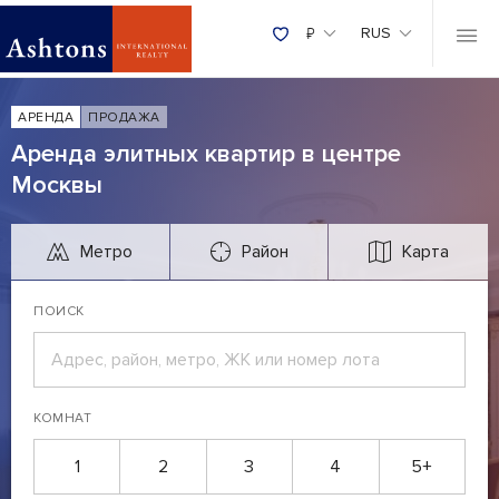
₽
RUS
АРЕНДА
ПРОДАЖА
Аренда элитных квартир в центре
Москвы
Метро
Район
Карта
ПОИСК
КОМНАТ
1
2
3
4
5+