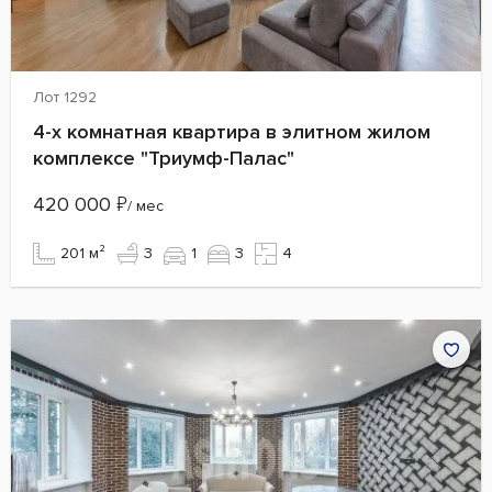
Лот 1292
4-х комнатная квартира в элитном жилом
комплексе "Триумф-Палас"
420 000
₽
/ мес
201 м²
3
1
3
4