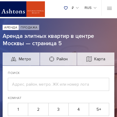
₽
RUS
АРЕНДА
ПРОДАЖА
Аренда элитных квартир в центре
Москвы — страница 5
Метро
Район
Карта
ПОИСК
КОМНАТ
1
2
3
4
5+