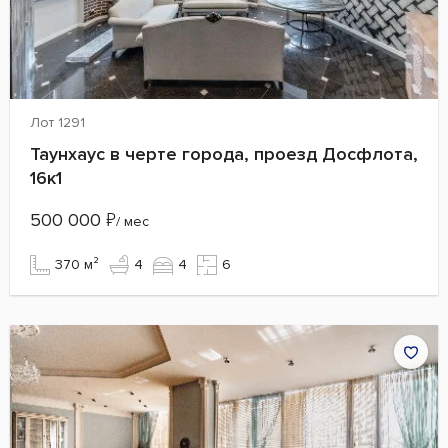
Лот 1291
Таунхаус в черте города, проезд Досфлота,
16к1
500 000
₽
/ мес
370 м²
4
4
6