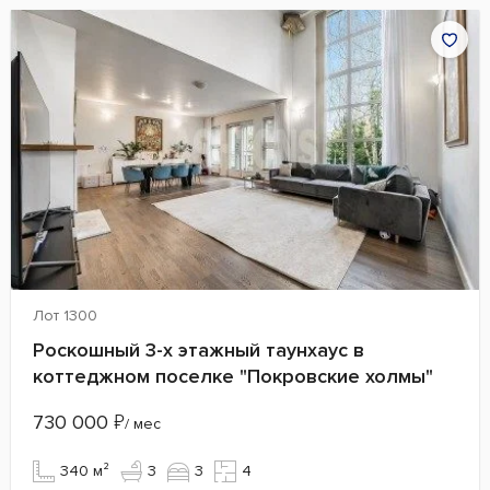
Лот 1300
Роскошный 3-х этажный таунхаус в
коттеджном поселке "Покровские холмы"
730 000
₽
/ мес
340 м²
3
3
4