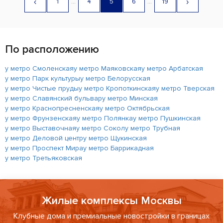
‹
›
1
...
4
5
6
...
19
По расположению
у метро Смоленская
у метро Маяковская
у метро Арбатская
у метро Парк культуры
у метро Белорусская
у метро Чистые пруды
у метро Кропоткинская
у метро Тверская
у метро Славянский бульвар
у метро Минская
у метро Краснопресненская
у метро Октябрьская
у метро Фрунзенская
у метро Полянка
у метро Пушкинская
у метро Выставочная
у метро Сокол
у метро Трубная
у метро Деловой центр
у метро Щукинская
у метро Проспект Мира
у метро Баррикадная
у метро Третьяковская
Жилые комплексы Москвы
Клубные дома и премиальные новостройки в границах