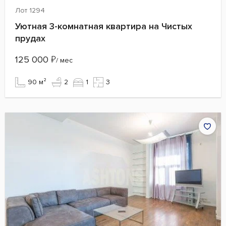
Лот 1294
Уютная 3-комнатная квартира на Чистых
прудах
125 000
₽
/ мес
90 м²
2
1
3