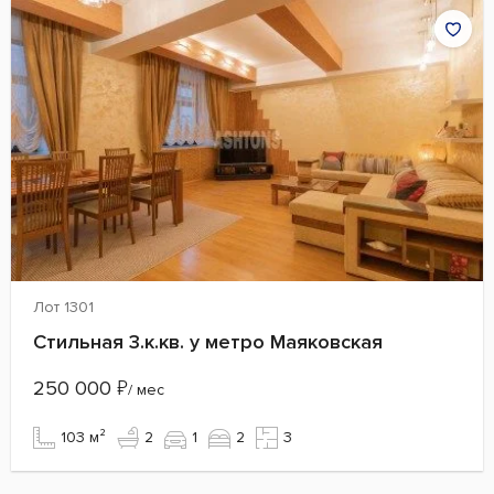
Лот 1301
Стильная 3.к.кв. у метро Маяковская
250 000
₽
/ мес
103 м²
2
1
2
3