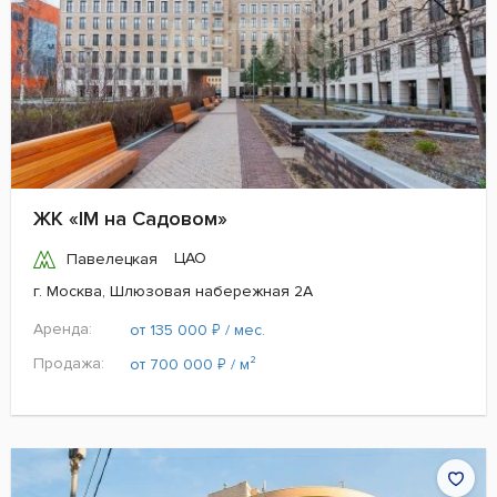
ЖК «IM на Садовом»
ЦАО
Павелецкая
г. Москва, Шлюзовая набережная 2А
Аренда:
₽
от 135 000
/ мес.
Продажа:
₽
от 700 000
/ м²