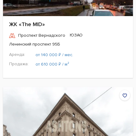
ЖК «The MID»
ЮЗАО
Проспект Вернадского
Ленинский проспект 95Б
Аренда:
₽
от 140 000
/ мес.
Продажа:
₽
от 610 000
/ м²