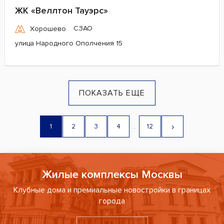
ЖК «Веллтон Тауэрс»
СЗАО
Хорошево
улица Народного Ополчения 15
ПОКАЗАТЬ ЕЩЕ
›
1
2
3
4
...
12
Жилые комплексы Москвы
Клубные дома и премиальные новостройки в границах
города