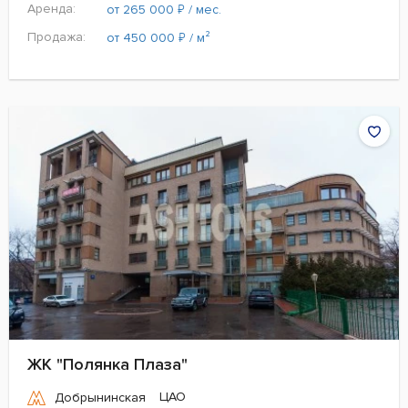
Аренда:
₽
от 265 000
/ мес.
Продажа:
₽
от 450 000
/ м²
ЖК "Полянка Плаза"
ЦАО
Добрынинская