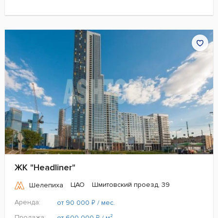
ЖК "Headliner"
ЦАО
Шмитовский проезд, 39
Шелепиха
Аренда:
₽
от 90 000
/ мес.
Продажа:
₽
от 600 000
/ м²