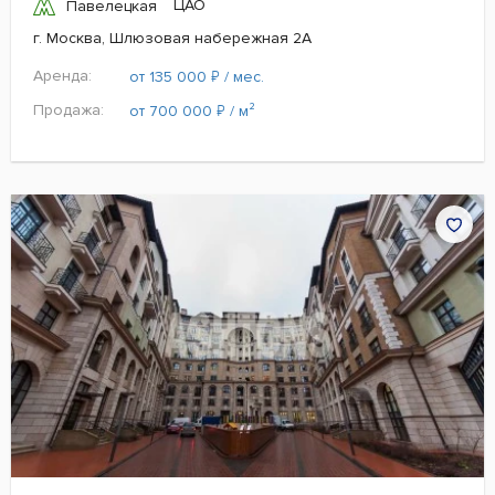
ЦАО
Павелецкая
г. Москва, Шлюзовая набережная 2А
Аренда:
₽
от 135 000
/ мес.
Продажа:
₽
от 700 000
/ м²