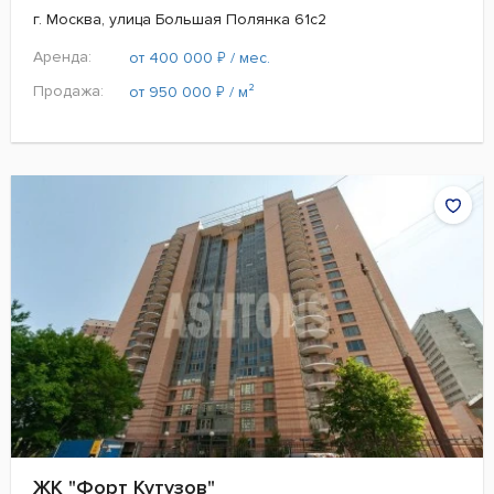
г. Москва, улица Большая Полянка 61с2
Аренда:
₽
от 400 000
/ мес.
Продажа:
₽
от 950 000
/ м²
ЖК "Форт Кутузов"