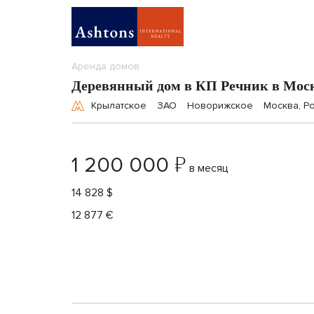
Аренда домов
Деревянный дом в КП Речник в Мос
Крылатское
ЗАО
Новорижское
Москва, Ро
₽
1 200 000
в месяц
14 828 $
12 877 €