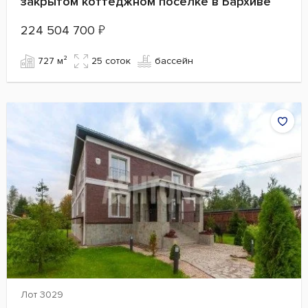
закрытом коттеджном поселке в Бархиве
224 504 700
₽
727 м²
25 cоток
бассейн
Лот 3029