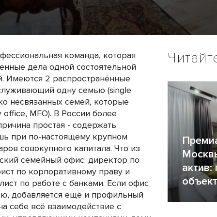
Читайт
офессиональная команда, которая
енные дела одной состоятельной
й. Имеются 2 распространённые
служивающий одну семью (single
олько несвязанных семей, которые
 office, MFO). В России более
причина простая - содержать
шь при по-настоящему крупном
Преми
аров совокупного капитала. Что из
Москвы
йский семейный офис: директор по
актив:
ист по корпоративному праву и
объект
лист по работе с банками. Если офис
ю, добавляется ещё и профильный
 на себе всё взаимодействие с