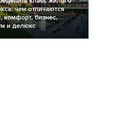
ределить класс жилого
кса: чем отличаются
, комфорт, бизнес,
м и делюкс