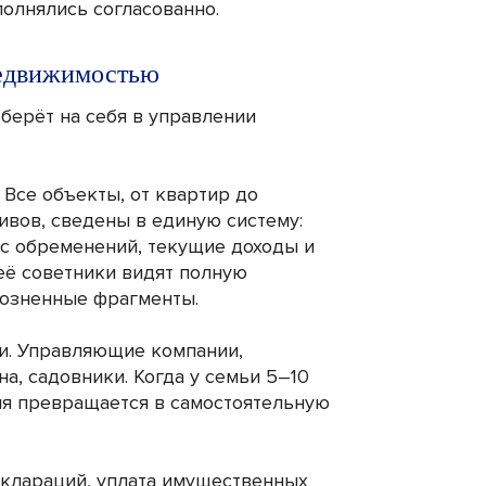
олнялись согласованно.
недвижимостью
берёт на себя в управлении
 Все объекты, от квартир до
ивов, сведены в единую систему:
ус обременений, текущие доходы и
её советники видят полную
розненные фрагменты.
ии. Управляющие компании,
а, садовники. Когда у семьи 5–10
ия превращается в самостоятельную
деклараций, уплата имущественных