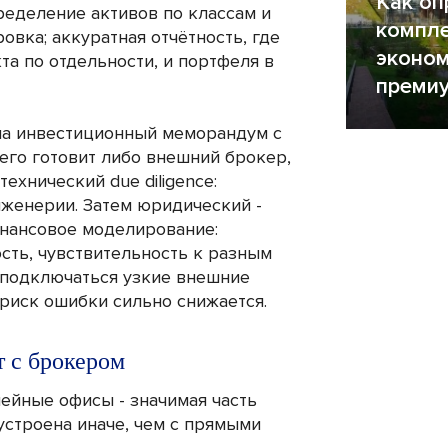
Как оп
ределение активов по классам и
компле
овка; аккуратная отчётность, где
эконом
та по отдельности, и портфеля в
премиу
ла инвестиционный меморандум с
его готовит либо внешний брокер,
ехнический due diligence:
нженерии. Затем юридический -
инансовое моделирование:
сть, чувствительность к разным
 подключаться узкие внешние
 риск ошибки сильно снижается.
 с брокером
емейные офисы - значимая часть
 устроена иначе, чем с прямыми