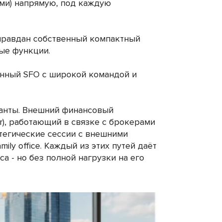
ами) напрямую, под каждую
оправдан собственный компактный
ые функции.
нный SFO с широкой командой и
анты. Внешний финансовый
isor), работающий в связке с брокерами
тегические сессии с внешними
mily office. Каждый из этих путей даёт
а - но без полной нагрузки на его