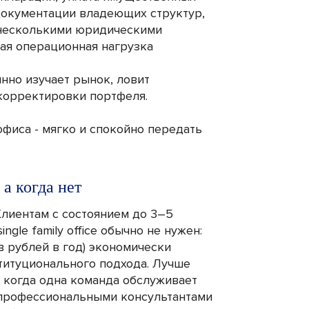
документации владеющих структур,
с несколькими юридическими
ая операционная нагрузка
янно изучает рынок, ловит
 корректировки портфеля.
офиса - мягко и спокойно передать
 а когда нет
Клиентам с состоянием до 3–5
gle family office обычно не нужен:
 рублей в год) экономически
титуционального подхода. Лучше
e - когда одна команда обслуживает
с профессиональными консультантами