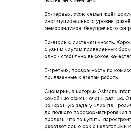
частными клиентами.
Во-первых, офис семьи ждёт докум
институционального уровня, разв
меморандумов, безупречного сопр
Во-вторых, систематичность. Хор
с узким кругом проверенных броке
одно - стабильно высокое качество, 
В-третьих, прозрачность по комис
привязанные к этапам работы.
Сценарии, в которых Ashtons Inter
семейные офисы, очень разные. От
конкретную задачу клиента - рези
до полного переформатирования в
продать, что-то купить, перестро
работает бок о бок с налоговыми 