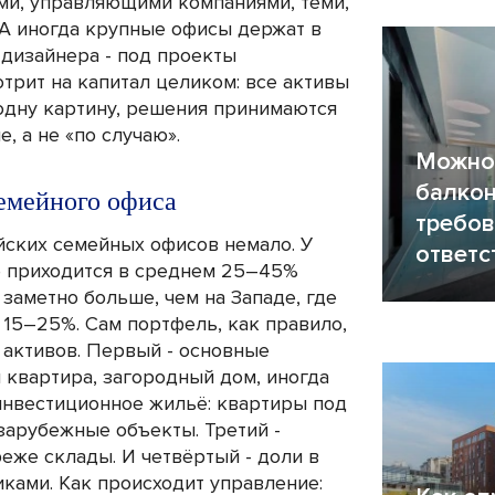
ми, управляющими компаниями, теми,
 А иногда крупные офисы держат в
 дизайнера - под проекты
трит на капитал целиком: все активы
одну картину, решения принимаются
, а не «по случаю».
Можно 
балкон
емейного офиса
требов
ских семейных офисов немало. У
ответс
её приходится в среднем 25–45%
 заметно больше, чем на Западе, где
15–25%. Сам портфель, как правило,
 активов. Первый - основные
 квартира, загородный дом, иногда
инвестиционное жильё: квартиры под
зарубежные объекты. Третий -
реже склады. И четвёртый - доли в
иками. Как происходит управление: