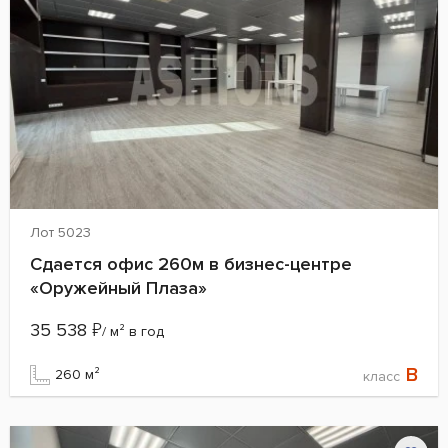
Лот 5023
Сдается офис 260м в бизнес-центре
«Оружейный Плаза»
35 538
₽
/ м² в год
B
260 м²
класс