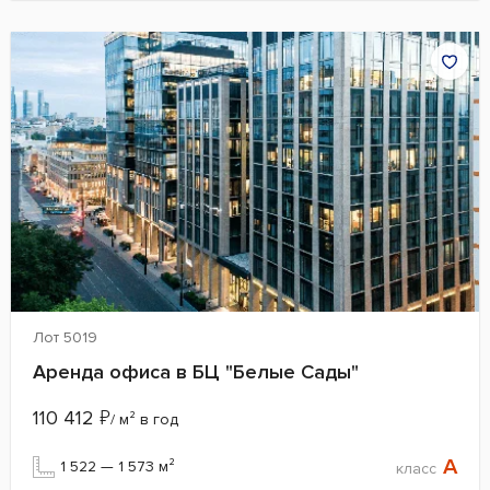
Лот 5019
Аренда офиса в БЦ "Белые Сады"
110 412
₽
/ м² в год
A
1 522 — 1 573 м²
класс