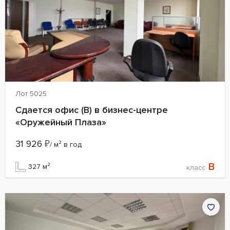
Лот 5025
Сдается офис (B) в бизнес-центре
«Оружейный Плаза»
31 926
₽
/ м² в год
B
327 м²
класс