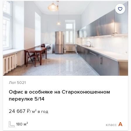
Лот 5021
Офис в особняке на Староконюшенном
переулке 5/14
24 667
₽
/ м² в год
A
180 м²
класс