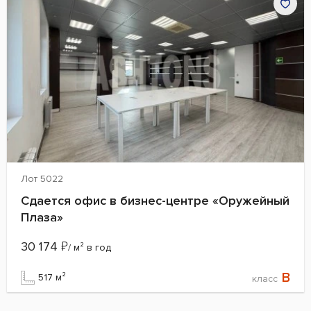
Лот 5022
Сдается офис в бизнес-центре «Оружейный
Плаза»
30 174
₽
/ м² в год
B
517 м²
класс