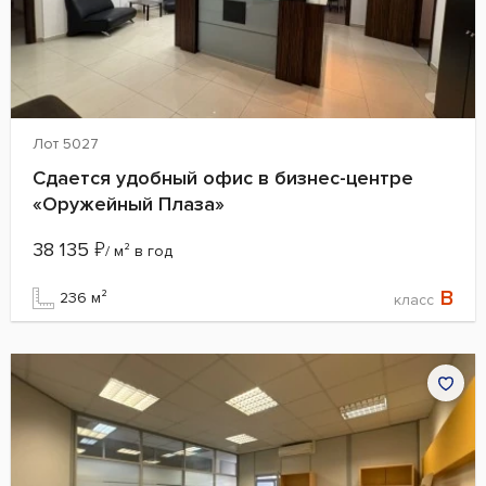
Лот 5027
Сдается удобный офис в бизнес-центре
«Оружейный Плаза»
38 135
₽
/ м² в год
B
236 м²
класс