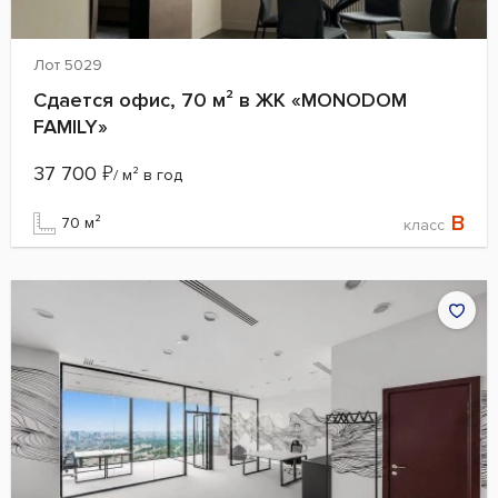
Лот 5029
Сдается офис, 70 м² в ЖК «MONODOM
FAMILY»
37 700
₽
/ м² в год
B
70 м²
класс