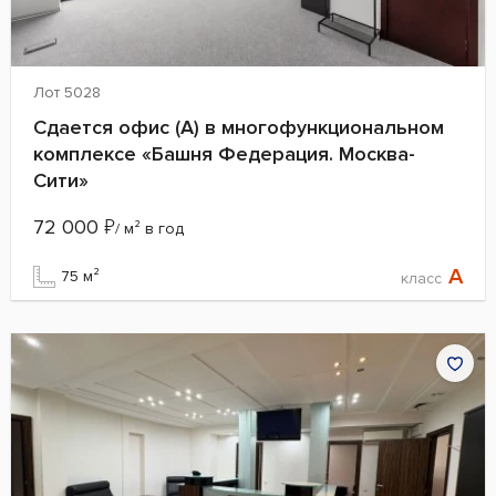
Лот 5028
Сдается офис (А) в многофункциональном
комплексе «Башня Федерация. Москва-
Сити»
72 000
₽
/ м² в год
A
75 м²
класс