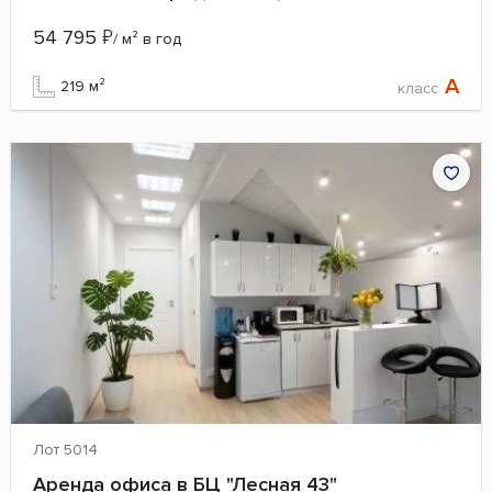
54 795
₽
/ м² в год
A
219 м²
класс
Лот 5014
Аренда офиса в БЦ "Лесная 43"