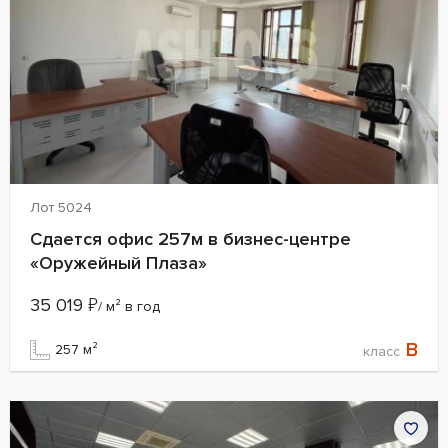
Лот 5024
Сдается офис 257м в бизнес-центре
«Оружейный Плаза»
35 019
₽
/ м² в год
B
257 м²
класс