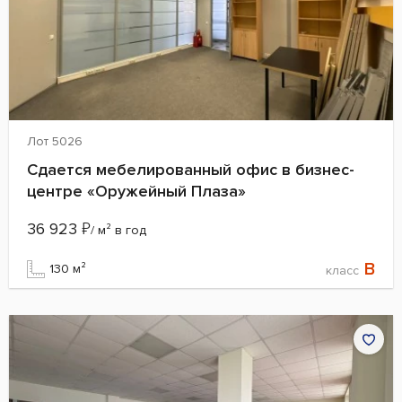
Лот 5026
Сдается мебелированный офис в бизнес-
центре «Оружейный Плаза»
36 923
₽
/ м² в год
B
130 м²
класс