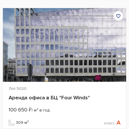
Лот 5020
Аренда офиса в БЦ "Four Winds"
100 650
₽
/ м² в год
A
309 м²
класс