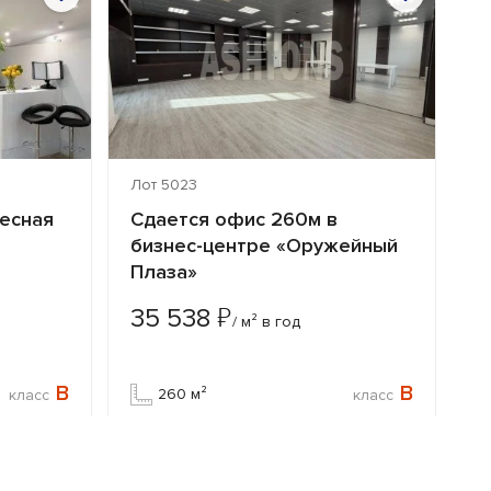
Лот 5023
Л
Лесная
Сдается офис 260м в
С
бизнес-центре «Оружейный
б
Плаза»
П
₽
35 538
3
/ м² в год
B
B
260 м²
класс
класс