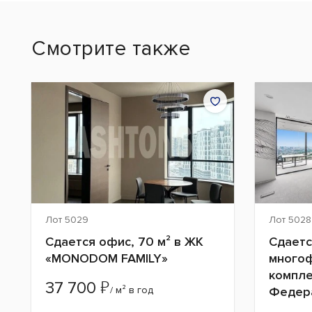
Смотрите также
Лот 5029
Лот 5028
Сдается офис, 70 м² в ЖК
Сдаетс
«MONODOM FAMILY»
много
компле
₽
37 700
/ м² в год
Федера