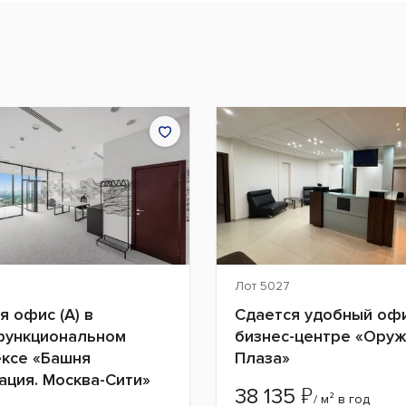
Лот 5027
я офис (А) в
Сдается удобный офи
функциональном
бизнес-центре «Ору
ксе «Башня
Плаза»
ция. Москва-Сити»
₽
38 135
/ м² в год