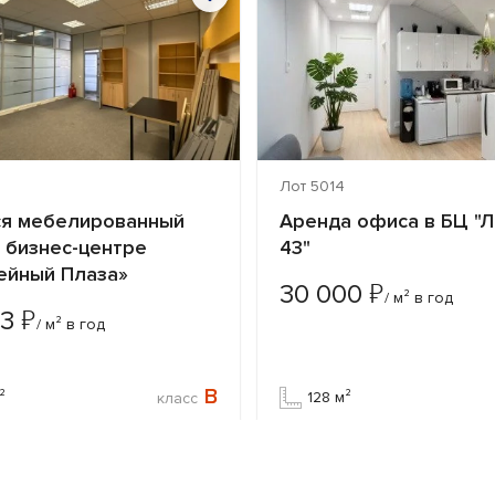
6
Лот 5014
ся мебелированный
Аренда офиса в БЦ "
 бизнес-центре
43"
ейный Плаза»
₽
30 000
/ м² в год
₽
23
/ м² в год
B
²
128 м²
класс