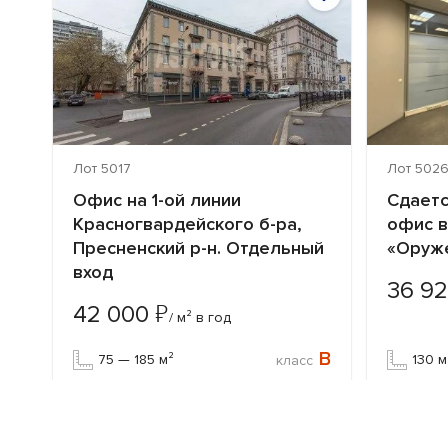
Лот 5017
Лот 502
Офис на 1-ой линии
Сдает
»
Красногвардейского б-ра,
офис в
Пресненский р-н. Отдельный
«Оруж
вход
36 9
₽
42 000
/ м² в год
B
B
75 — 185 м²
130 м
класс