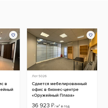
Лот 5026
с в
Сдается мебелированный
жейный
офис в бизнес-центре
«Оружейный Плаза»
₽
36 923
/ м² в год