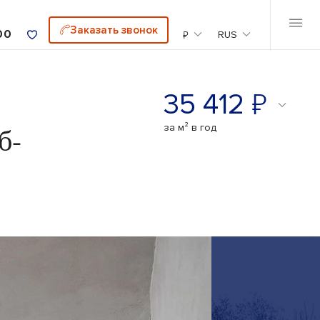
Заказать звонок
00
₽
RUS
₽
35 412
б-
за м² в год