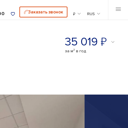
Заказать звонок
00
₽
RUS
₽
35 019
за м² в год