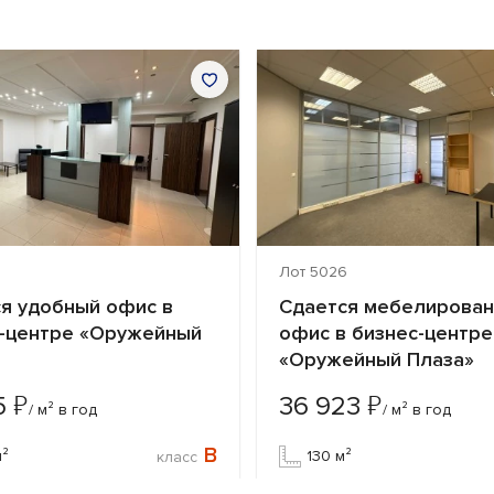
Лот 5026
я удобный офис в
Сдается мебелирова
-центре «Оружейный
офис в бизнес-центре
«Оружейный Плаза»
₽
₽
5
36 923
/ м² в год
/ м² в год
B
м²
130 м²
класс