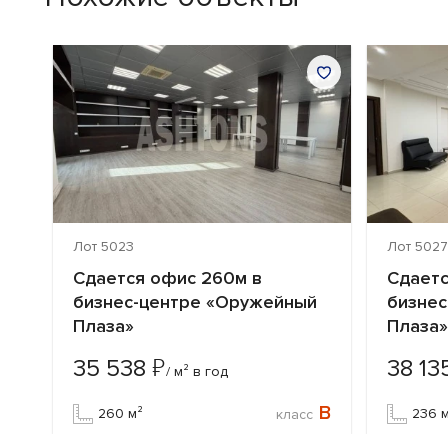
Лот 5023
Лот 5027
Сдается офис 260м в
Сдаетс
бизнес-центре «Оружейный
бизнес
Плаза»
Плаза»
₽
35 538
38 13
/ м² в год
B
B
260 м²
236 
класс