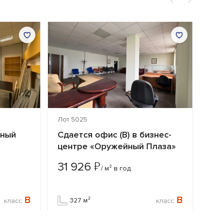
Лот 5025
Л
нный
Сдается офис (B) в бизнес-
С
центре «Оружейный Плаза»
ц
₽
31 926
3
/ м² в год
B
B
327 м²
класс
класс