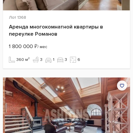
Лот 1368
Аренда многокомнатной квартиры в
переулке Романов
1 800 000
₽
/ мес
360 м²
3
1
3
6