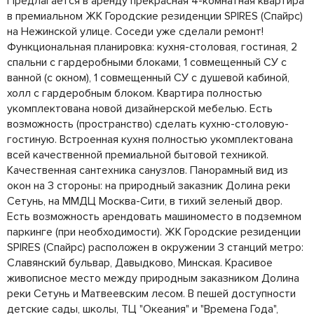
Предлагается в аренду прекрасная 4-комнатная квартира
в премиальном ЖК Городские резиденции SPIRES (Спайрс)
на Нежинской улице. Соседи уже сделали ремонт!
Функциональная планировка: кухня-столовая, гостиная, 2
спальни с гардеробными блоками, 1 совмещенный СУ с
ванной (с окном), 1 совмещенный СУ с душевой кабиной,
холл с гардеробным блоком. Квартира полностью
укомплектована новой дизайнерской мебелью. Есть
возможность (пространство) сделать кухню-столовую-
гостиную. Встроенная кухня полностью укомплектована
всей качественной премиальной бытовой техникой.
Качественная сантехника санузлов. Панорамный вид из
окон на 3 стороны: на природный заказник Долина реки
Сетунь, на ММДЦ Москва-Сити, в тихий зеленый двор.
Есть возможность арендовать машиноместо в подземном
паркинге (при необходимости). ЖК Городские резиденции
SPIRES (Спайрс) расположен в окружении 3 станций метро:
Славянский бульвар, Давыдково, Минская. Красивое
живописное место между природным заказником Долина
реки Сетунь и Матвеевским лесом. В пешей доступности
детские сады, школы, ТЦ "Океания" и "Времена Года",