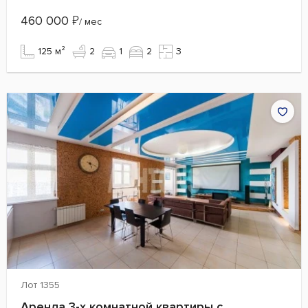
460 000
₽
/ мес
125 м²
2
1
2
3
Лот 1355
Аренда 3-х комнатной квартиры с