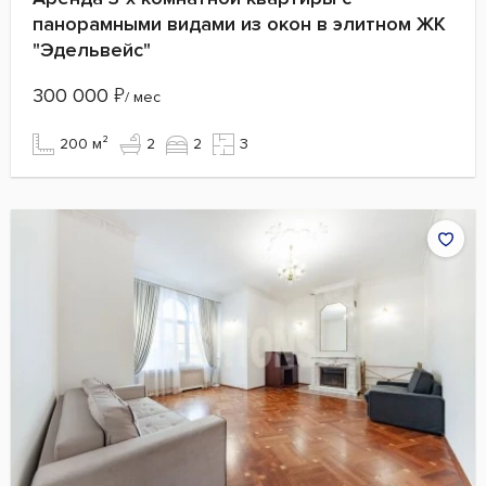
панорамными видами из окон в элитном ЖК
"Эдельвейс"
300 000
₽
/ мес
200 м²
2
2
3