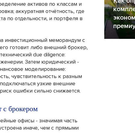
Как оп
ределение активов по классам и
компле
овка; аккуратная отчётность, где
эконом
та по отдельности, и портфеля в
премиу
ла инвестиционный меморандум с
его готовит либо внешний брокер,
ехнический due diligence:
нженерии. Затем юридический -
инансовое моделирование:
сть, чувствительность к разным
 подключаться узкие внешние
 риск ошибки сильно снижается.
 с брокером
емейные офисы - значимая часть
 устроена иначе, чем с прямыми