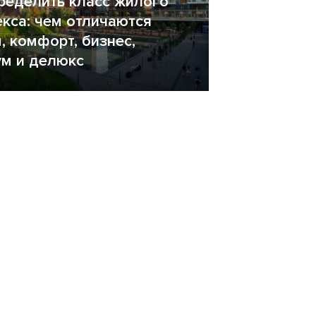
ределить класс жилого
кса: чем отличаются
, комфорт, бизнес,
м и делюкс