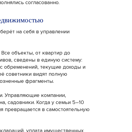
олнялись согласованно.
недвижимостью
берёт на себя в управлении
 Все объекты, от квартир до
ивов, сведены в единую систему:
ус обременений, текущие доходы и
её советники видят полную
розненные фрагменты.
ии. Управляющие компании,
а, садовники. Когда у семьи 5–10
ия превращается в самостоятельную
деклараций, уплата имущественных