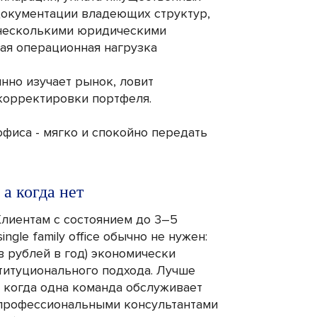
документации владеющих структур,
с несколькими юридическими
ая операционная нагрузка
янно изучает рынок, ловит
 корректировки портфеля.
офиса - мягко и спокойно передать
 а когда нет
Клиентам с состоянием до 3–5
gle family office обычно не нужен:
 рублей в год) экономически
титуционального подхода. Лучше
e - когда одна команда обслуживает
с профессиональными консультантами