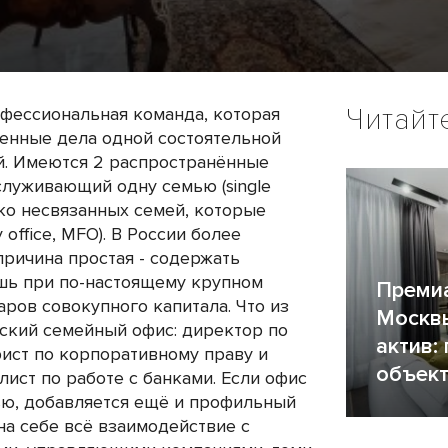
Читайт
офессиональная команда, которая
енные дела одной состоятельной
й. Имеются 2 распространённые
служивающий одну семью (single
олько несвязанных семей, которые
 office, MFO). В России более
причина простая - содержать
шь при по-настоящему крупном
Преми
аров совокупного капитала. Что из
Москвы
йский семейный офис: директор по
актив:
ист по корпоративному праву и
объект
лист по работе с банками. Если офис
ю, добавляется ещё и профильный
 на себе всё взаимодействие с