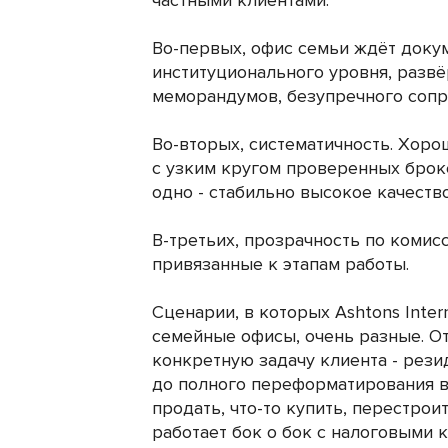
частными клиентами.
Во-первых, офис семьи ждёт докум
институционального уровня, разв
меморандумов, безупречного сопр
Во-вторых, систематичность. Хор
с узким кругом проверенных броке
одно - стабильно высокое качество, 
В-третьих, прозрачность по комис
привязанные к этапам работы.
Сценарии, в которых Ashtons Inter
семейные офисы, очень разные. От
конкретную задачу клиента - рези
до полного переформатирования в
продать, что-то купить, перестро
работает бок о бок с налоговыми 