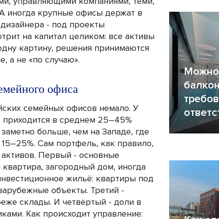
ми, управляющими компаниями, теми,
 А иногда крупные офисы держат в
 дизайнера - под проекты
трит на капитал целиком: все активы
одну картину, решения принимаются
, а не «по случаю».
Можно 
балкон
емейного офиса
требов
ских семейных офисов немало. У
ответс
её приходится в среднем 25–45%
 заметно больше, чем на Западе, где
15–25%. Сам портфель, как правило,
 активов. Первый - основные
 квартира, загородный дом, иногда
инвестиционное жильё: квартиры под
зарубежные объекты. Третий -
реже склады. И четвёртый - доли в
иками. Как происходит управление: