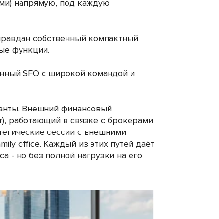
ами) напрямую, под каждую
оправдан собственный компактный
ые функции.
нный SFO с широкой командой и
анты. Внешний финансовый
isor), работающий в связке с брокерами
тегические сессии с внешними
mily office. Каждый из этих путей даёт
а - но без полной нагрузки на его