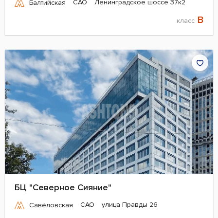
САО
Ленинградское шоссе 37к2
Балтийская
B
класс
БЦ "Северное Сияние"
САО
улица Правды 26
Савёловская