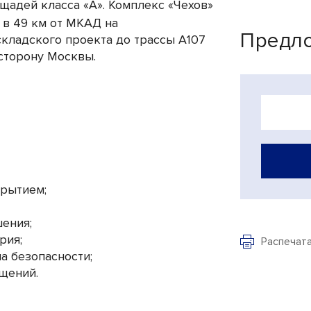
щадей класса «А». Комплекс «Чехов»
 в 49 км от МКАД на
Предло
кладского проекта до трассы А107
 сторону Москвы.
крытием;
ения;
рия;
Распечат
а безопасности;
щений.