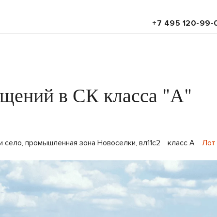
+7 495 120-99-
щений в СК класса "А"
и село, промышленная зона Новоселки, вл11с2
класс A
Лот