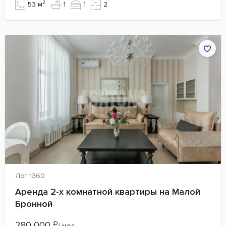
53 м²
1
1
2
Лот 1360
Аренда 2-х комнатной квартиры на Малой
Бронной
280 000
₽
/ мес