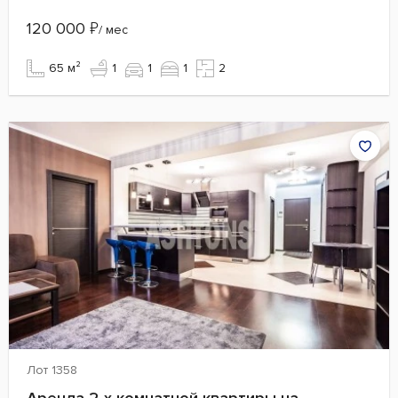
120 000
₽
/ мес
65 м²
1
1
1
2
Лот 1358
Аренда 2-х комнатной квартиры на