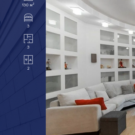
130 м²
3
3
2