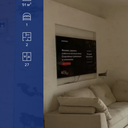
91 м²
1
2
27