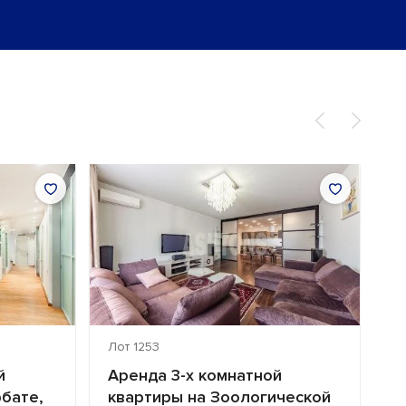
Лот 1253
Ло
й
Аренда 3-х комнатной
А
бате,
квартиры на Зоологической
Л