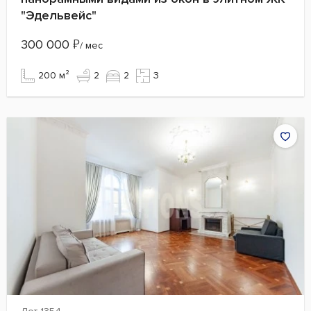
"Эдельвейс"
300 000
₽
/ мес
200 м²
2
2
3