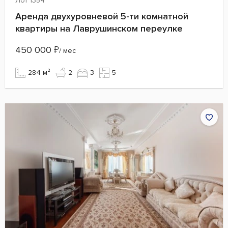
Лот 1354
Аренда двухуровневой 5-ти комнатной
квартиры на Лаврушинском переулке
450 000
₽
/ мес
284 м²
2
3
5