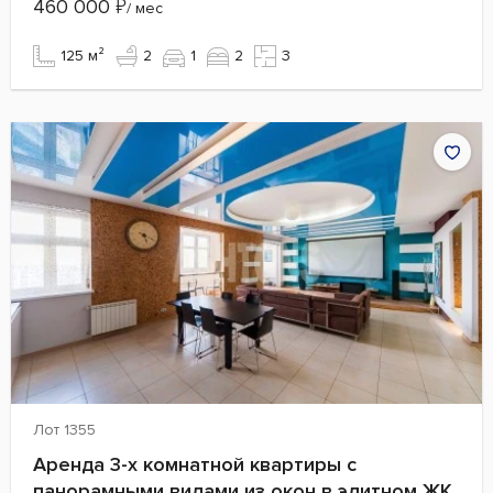
460 000
₽
/ мес
125 м²
2
1
2
3
Лот 1355
Аренда 3-х комнатной квартиры с
панорамными видами из окон в элитном ЖК