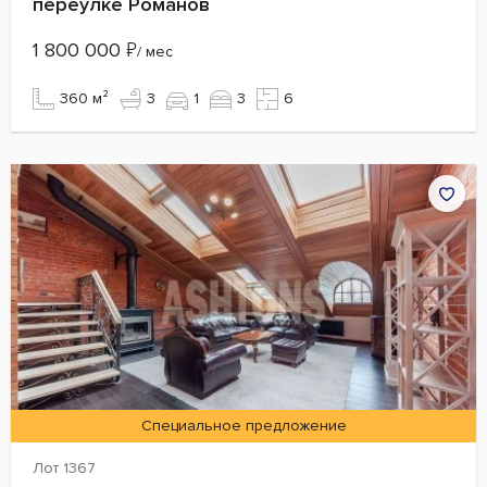
переулке Романов
1 800 000
₽
/ мес
360 м²
3
1
3
6
Специальное предложение
Лот 1367