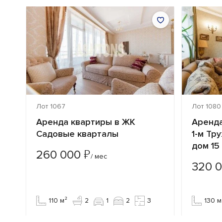
Лот 1067
Лот 1080
на
Аренда квартиры в ЖК
Аренда
Садовые кварталы
1-м Тр
дом 15
₽
260 000
/ мес
320 
110 м²
2
1
2
3
130 м