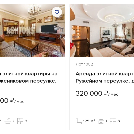
Лот 1082
 элитной квартиры на
Аренда элитной кварт
ужениковом переулке,
Ружейном переулке, 
₽
320 000
/ мес
₽
000
/ мес
²
2
3
125 м²
1
3