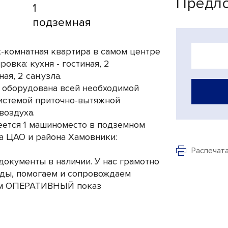
Предло
1
подземная
х-комнатная квартира в самом центре
овка: кухня - гостиная, 2
я, 2 сан.узла.
 оборудована всей необходимой
системой приточно-вытяжной
воздуха.
еется 1 машиноместо в подземном
а ЦАО и района Хамовники:
Распечат
документы в наличии. У нас грамотно
ды, помогаем и сопровождаем
уем ОПЕРАТИВНЫЙ показ