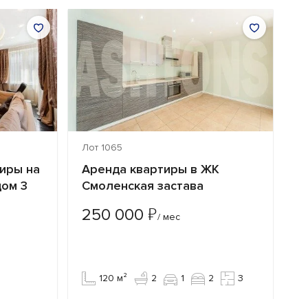
Лот 1065
Ло
иры на
Аренда квартиры в ЖК
П
дом 3
Смоленская застава
к
Ф
₽
250 000
/ мес
2
120 м²
2
1
2
3