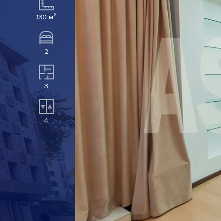
130 м²
2
3
4