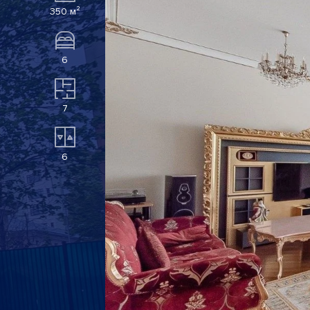
350 м²
6
7
6