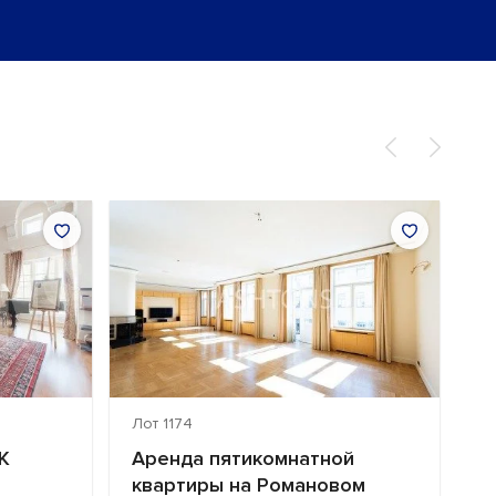
Лот 1174
Ло
К
Аренда пятикомнатной
А
квартиры на Романовом
О