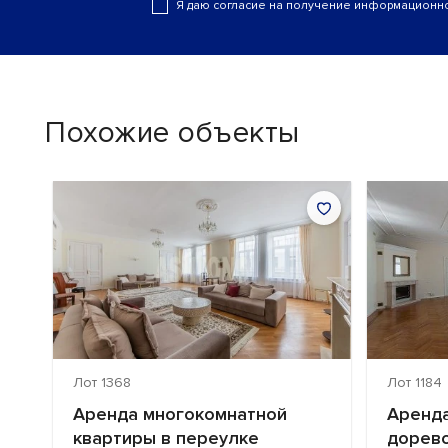
Я даю согласие на получение информационно
Похожие объекты
Лот 1368
Лот 1184
ЖК
Аренда многокомнатной
Аренда
ца
квартиры в переулке
дорев