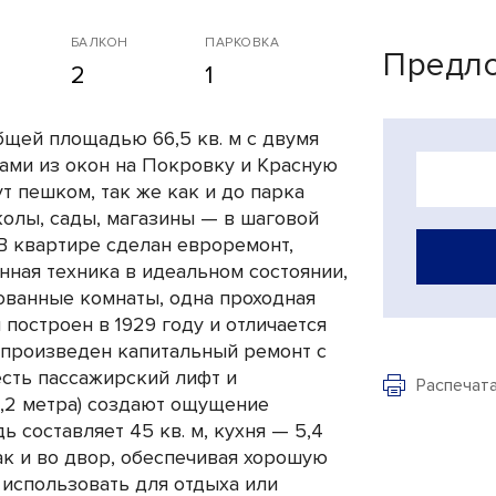
БАЛКОН
ПАРКОВКА
Предло
2
1
бщей площадью 66,5 кв. м с двумя
ами из окон на Покровку и Красную
т пешком, так же как и до парка
колы, сады, магазины — в шаговой
 В квартире сделан евроремонт,
нная техника в идеальном состоянии,
ованные комнаты, одна проходная
 построен в 1929 году и отличается
 произведен капитальный ремонт с
есть пассажирский лифт и
Распечат
3,2 метра) создают ощущение
 составляет 45 кв. м, кухня — 5,4
так и во двор, обеспечивая хорошую
 использовать для отдыха или