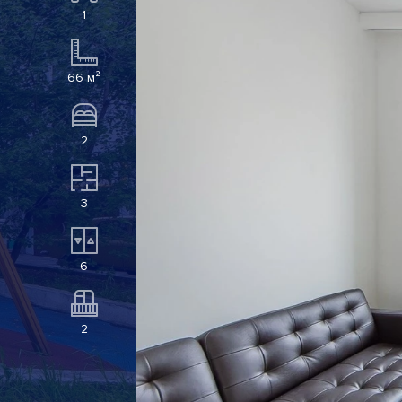
1
66 м²
2
3
6
2