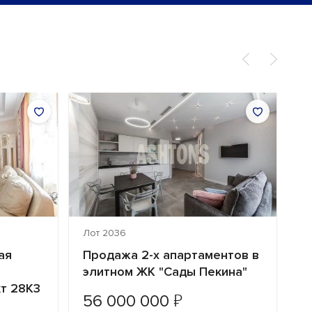
Лот 2036
Л
ая
Продажа 2-х апартаментов в
П
элитном ЖК "Сады Пекина"
к
т 28K3
"
₽
56 000 000