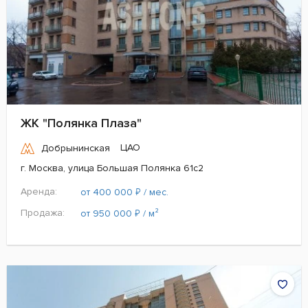
ЖК "Полянка Плаза"
ЦАО
Добрынинская
г. Москва, улица Большая Полянка 61с2
Аренда:
₽
от 400 000
/ мес.
Продажа:
₽
от 950 000
/ м²