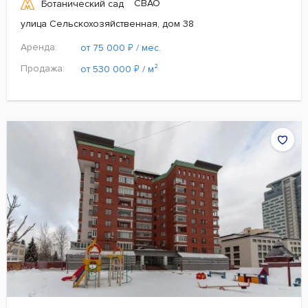
СВАО
Ботанический сад
улица Сельскохозяйственная, дом 38
Аренда:
₽
от 75 000
/ мес.
Продажа:
₽
от 530 000
/ м²