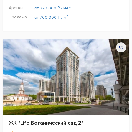
Аренда:
₽
от 220 000
/ мес.
Продажа:
₽
от 700 000
/ м²
ЖК "Life Ботанический сад 2"