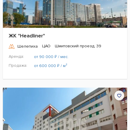
ЖК "Headliner"
ЦАО
Шмитовский проезд, 39
Шелепиха
Аренда:
₽
от 90 000
/ мес.
Продажа:
₽
от 600 000
/ м²