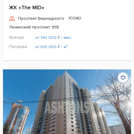
ЖК «The MID»
ЮЗАО
Проспект Вернадского
Ленинский проспект 95Б
Аренда:
₽
от 140 000
/ мес.
Продажа:
₽
от 610 000
/ м²