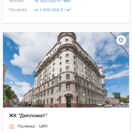
Аренда:
₽
от 300 000
/ мес.
Продажа:
₽
от 1 000 000
/ м²
ЖК "Дипломат"
ЦАО
Полянка