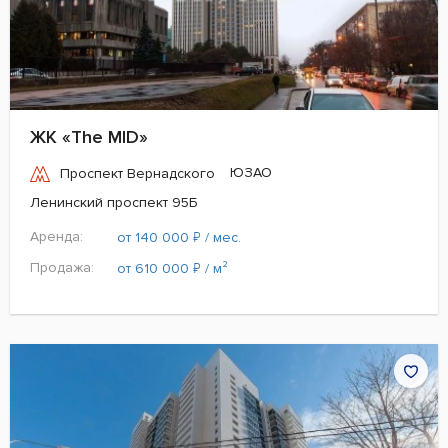
ЖК «The MID»
ЮЗАО
Проспект Вернадского
Ленинский проспект 95Б
Аренда:
₽
от 140 000
/ мес.
Продажа:
₽
от 610 000
/ м²