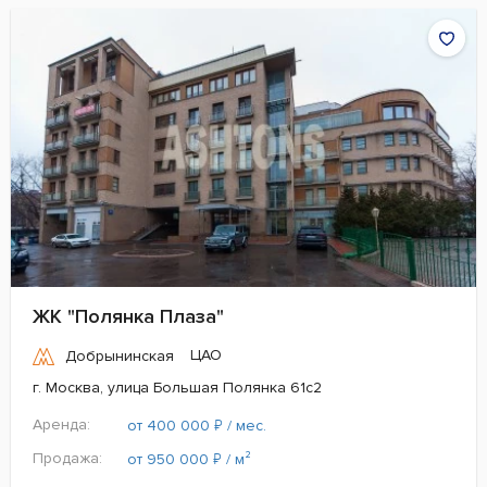
ЖК "Полянка Плаза"
ЦАО
Добрынинская
г. Москва, улица Большая Полянка 61с2
Аренда:
₽
от 400 000
/ мес.
Продажа:
₽
от 950 000
/ м²