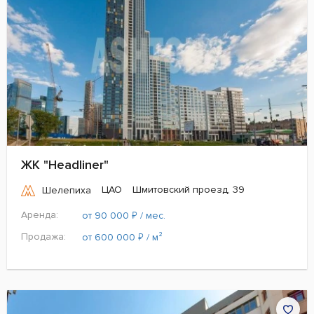
ЖК "Headliner"
ЦАО
Шмитовский проезд, 39
Шелепиха
Аренда:
₽
от 90 000
/ мес.
Продажа:
₽
от 600 000
/ м²