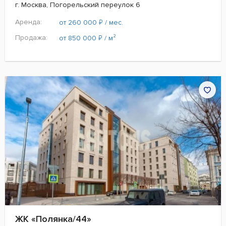
г. Москва, Погорельский переулок 6
Аренда:
₽
от 260 000
/ мес.
Продажа:
₽
от 850 000
/ м²
ЖК «Полянка/44»