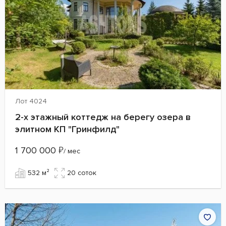
Лот 4024
2-х этажный коттедж на берегу озера в
элитном КП "Гринфилд"
1 700 000
₽
/ мес
532 м²
20 cоток