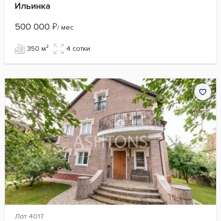
Ильинка
500 000
₽
/ мес
350 м²
4 сотки
Лот 4017