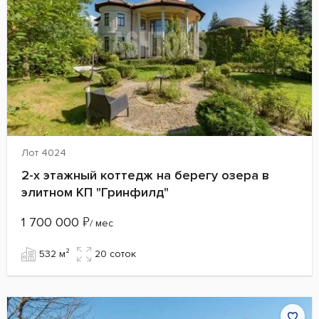
Лот 4024
2-х этажный коттедж на берегу озера в
элитном КП "Гринфилд"
1 700 000
₽
/ мес
532 м²
20 cоток