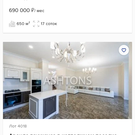
690 000
₽
/ мес
650 м²
17 cоток
Лот 4018