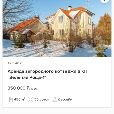
Лот 4023
Аренда загородного коттеджа в КП
"Зеленая Роща-1"
350 000
₽
/ мес
450 м²
30 cоток
бассейн