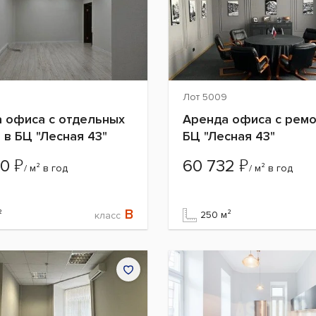
Лот 5009
 офиса с отдельных
Аренда офиса с ремо
 в БЦ "Лесная 43"
БЦ "Лесная 43"
₽
₽
00
60 732
/ м² в год
/ м² в год
B
²
250 м²
класс