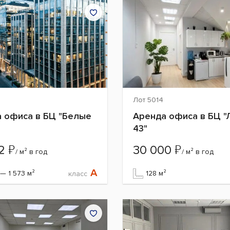
Лот 5014
 офиса в БЦ "Белые
Аренда офиса в БЦ "
43"
₽
₽
12
30 000
/ м² в год
/ м² в год
A
 — 1 573 м²
128 м²
класс