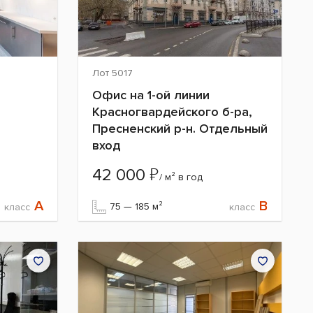
Лот 5017
Офис на 1-ой линии
Красногвардейского б-ра,
Пресненский р-н. Отдельный
вход
₽
42 000
/ м² в год
A
B
75 — 185 м²
класс
класс