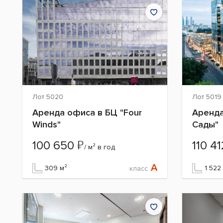
Лот 5020
Лот 5019
Аренда офиса в БЦ "Four
Аренда
Winds"
Сады"
₽
100 650
110 4
/ м² в год
A
309 м²
1 522
класс