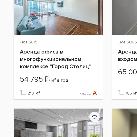
Лот 5015
Лот 5005
Аренда офиса в
Аренда
многофункциональном
входом
комплексе "Город Столиц"
65 0
₽
54 795
/ м² в год
A
219 м²
185 м
класс