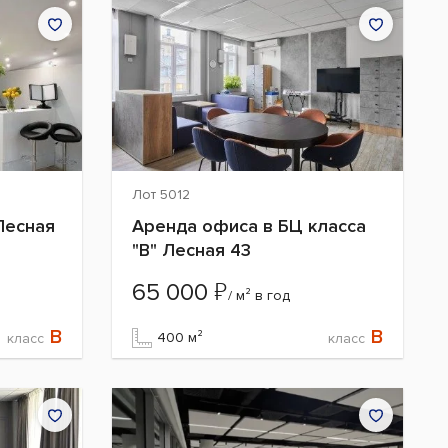
Лот 5012
Лесная
Аренда офиса в БЦ класса
"B" Лесная 43
₽
65 000
/ м² в год
B
B
400 м²
класс
класс