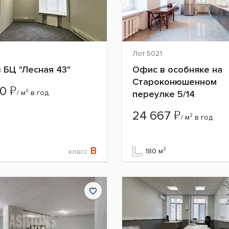
6
Лот 5021
 БЦ "Лесная 43"
Офис в особняке на
Староконюшенном
₽
00
/ м² в год
переулке 5/14
₽
24 667
/ м² в год
B
180 м²
класс