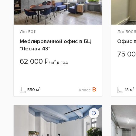
Лот 5011
Лот 500
Меблированной офис в БЦ
Офис в
"Лесная 43"
75 0
₽
62 000
/ м² в год
B
550 м²
18 м²
класс