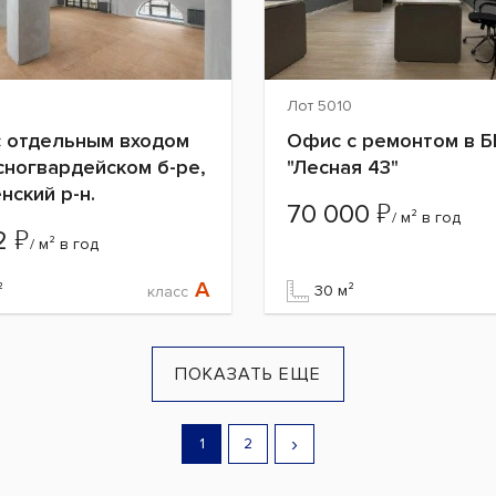
Лот 5010
 отдельным входом
Офис с ремонтом в 
сногвардейском б-ре,
"Лесная 43"
нский р-н.
₽
70 000
/ м² в год
₽
12
/ м² в год
A
²
30 м²
класс
ПОКАЗАТЬ ЕЩЕ
›
1
2