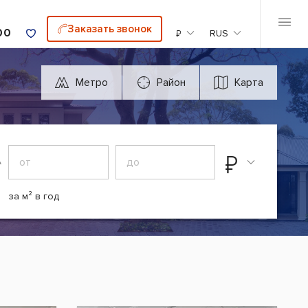
Заказать звонок
00
₽
RUS
Метро
Район
Карта
₽
А
за м² в год