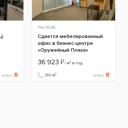
Лот 5026
БЦ
Сдается мебелированный
офис в бизнес-центре
«Оружейный Плаза»
₽
36 923
/ м² в год
B
B
130 м²
класс
класс