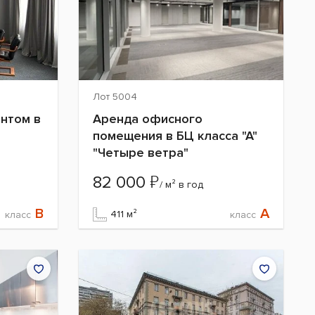
Лот 5004
нтом в
Аренда офисного
помещения в БЦ класса "А"
"Четыре ветра"
₽
82 000
/ м² в год
B
A
411 м²
класс
класс