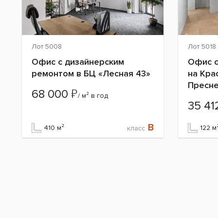
Лот 5008
Лот 5018
Офис с дизайнерским
Офис с
ремонтом в БЦ «Лесная 43»
на Кра
Пресне
₽
68 000
/ м² в год
35 4
B
410 м²
122 м
класс