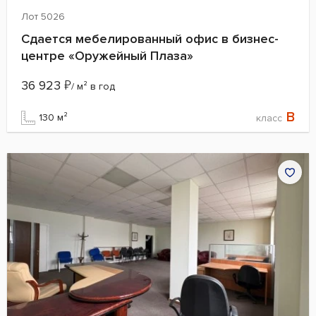
Лот 5026
Сдается мебелированный офис в бизнес-
центре «Оружейный Плаза»
36 923
₽
/ м² в год
B
130 м²
класс