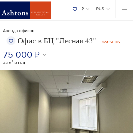
₽
RUS
Аренда офисов
Офис в БЦ "Лесная 43"
Лот 5006
75 000
₽
за м² в год