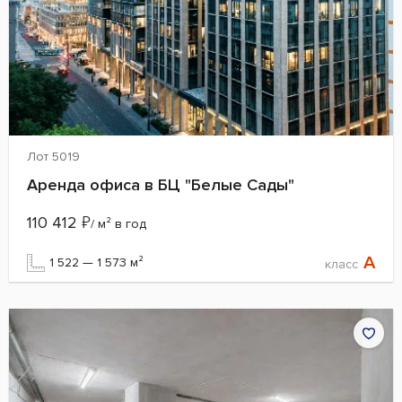
Лот 5019
Аренда офиса в БЦ "Белые Сады"
110 412
₽
/ м² в год
A
1 522 — 1 573 м²
класс