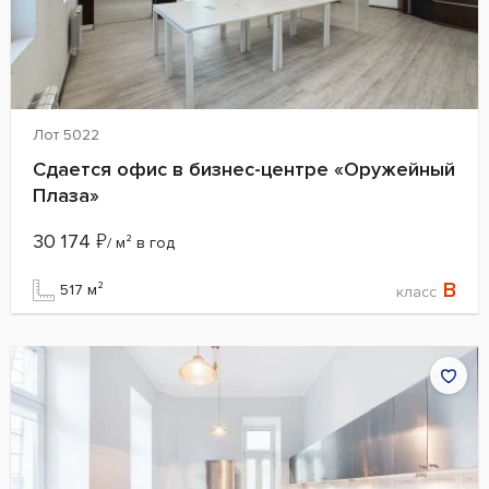
Лот 5022
Сдается офис в бизнес-центре «Оружейный
Плаза»
30 174
₽
/ м² в год
B
517 м²
класс