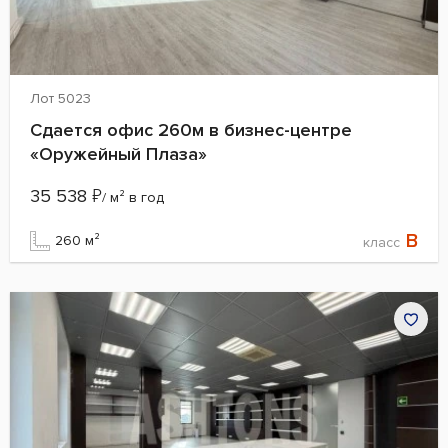
Лот 5023
Сдается офис 260м в бизнес-центре
«Оружейный Плаза»
35 538
₽
/ м² в год
B
260 м²
класс