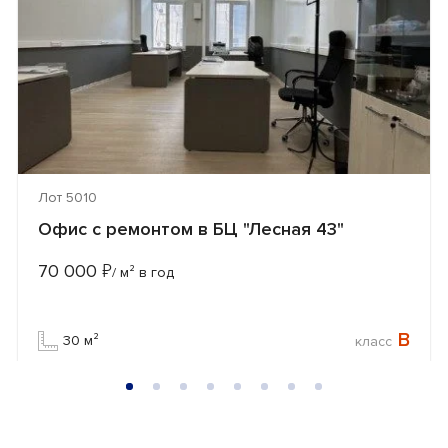
Лот 5010
Офис с ремонтом в БЦ "Лесная 43"
70 000
₽
/ м² в год
B
30 м²
класс