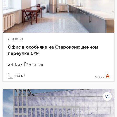
Лот 5021
Офис в особняке на Староконюшенном
переулке 5/14
24 667
₽
/ м² в год
A
180 м²
класс