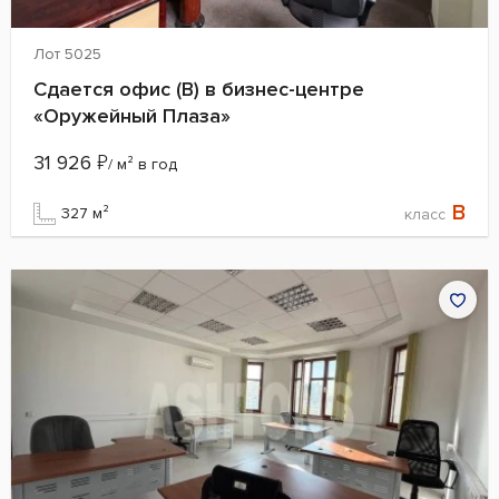
Лот 5025
Сдается офис (B) в бизнес-центре
«Оружейный Плаза»
31 926
₽
/ м² в год
B
327 м²
класс