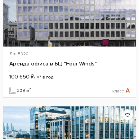
Лот 5020
Аренда офиса в БЦ "Four Winds"
100 650
₽
/ м² в год
A
309 м²
класс