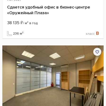
Сдается удобный офис в бизнес-центре
«Оружейный Плаза»
38 135
₽
/ м² в год
B
236 м²
класс