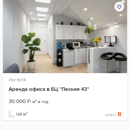
Лот 5014
Аренда офиса в БЦ "Лесная 43"
30 000
₽
/ м² в год
B
128 м²
класс