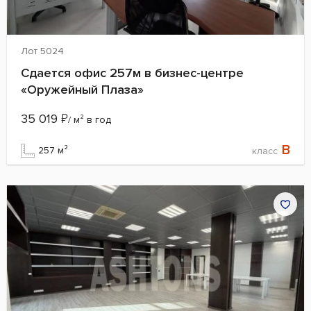
Лот 5024
Сдается офис 257м в бизнес-центре
«Оружейный Плаза»
35 019
₽
/ м² в год
B
257 м²
класс