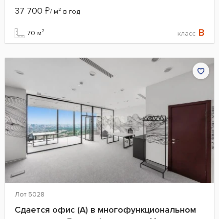
37 700
₽
/ м² в год
B
70 м²
класс
Лот 5028
Сдается офис (А) в многофункциональном