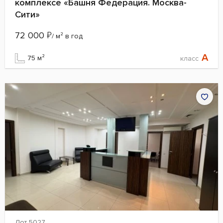
комплексе «Башня Федерация. Москва-
Сити»
72 000
₽
/ м² в год
A
75 м²
класс
Лот 5027