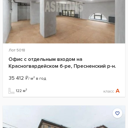
Лот 5018
Офис с отдельным входом на
Красногвардейском б-ре, Пресненский р-н.
35 412
₽
/ м² в год
A
122 м²
класс