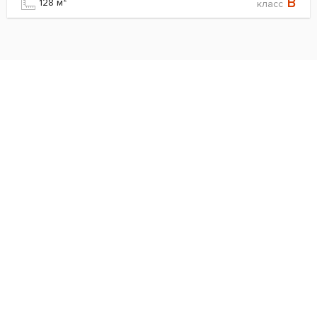
B
128 м²
класс