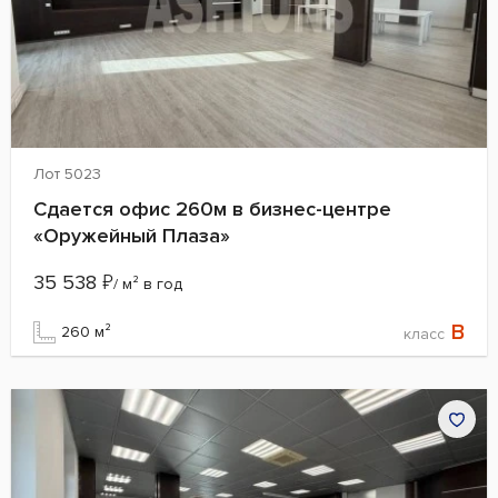
Лот 5023
Сдается офис 260м в бизнес-центре
«Оружейный Плаза»
35 538
₽
/ м² в год
B
260 м²
класс