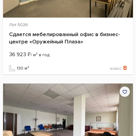
Лот 5026
Сдается мебелированный офис в бизнес-
центре «Оружейный Плаза»
36 923
₽
/ м² в год
B
130 м²
класс