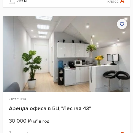
A
219 м²
класс
Лот 5014
Аренда офиса в БЦ "Лесная 43"
30 000
₽
/ м² в год