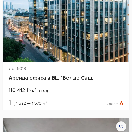
Лот 5019
Аренда офиса в БЦ "Белые Сады"
110 412
₽
/ м² в год
A
1 522 — 1 573 м²
класс