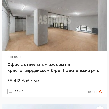
Лот 5018
Офис с отдельным входом на
Красногвардейском б-ре, Пресненский р-н.
35 412
₽
/ м² в год
A
122 м²
класс