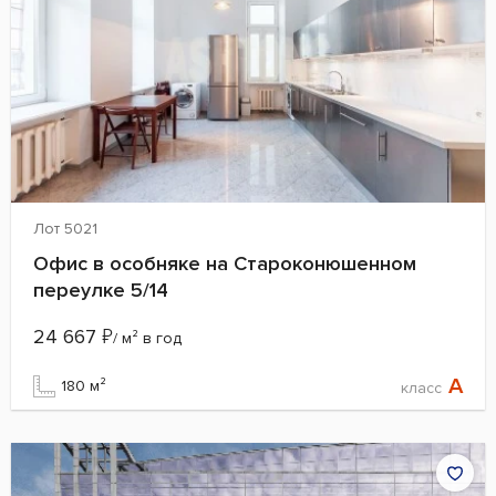
Лот 5021
Офис в особняке на Староконюшенном
переулке 5/14
24 667
₽
/ м² в год
A
180 м²
класс