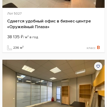
Лот 5027
Сдается удобный офис в бизнес-центре
«Оружейный Плаза»
38 135
₽
/ м² в год
B
236 м²
класс