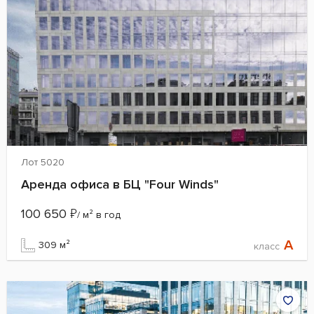
Лот 5020
Аренда офиса в БЦ "Four Winds"
100 650
₽
/ м² в год
A
309 м²
класс