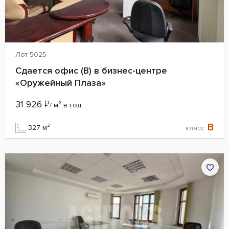
Лот 5025
Сдается офис (B) в бизнес-центре
«Оружейный Плаза»
31 926
₽
/ м² в год
B
327 м²
класс