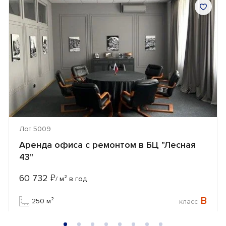
Лот 5009
Аренда офиса с ремонтом в БЦ "Лесная
43"
60 732
₽
/ м² в год
B
250 м²
класс