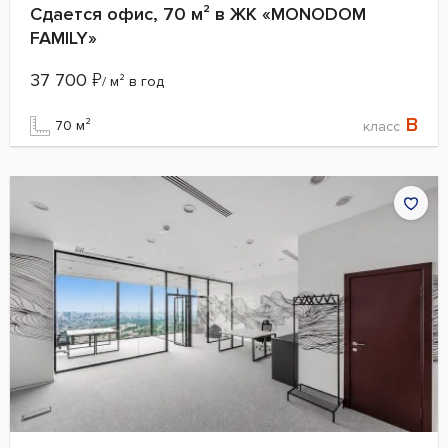
Сдается офис, 70 м² в ЖК «MONODOM
FAMILY»
37 700
₽
/ м² в год
B
70 м²
класс