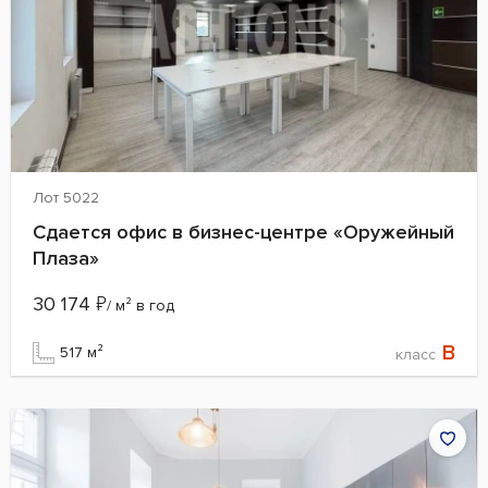
Лот 5022
Сдается офис в бизнес-центре «Оружейный
Плаза»
30 174
₽
/ м² в год
B
517 м²
класс