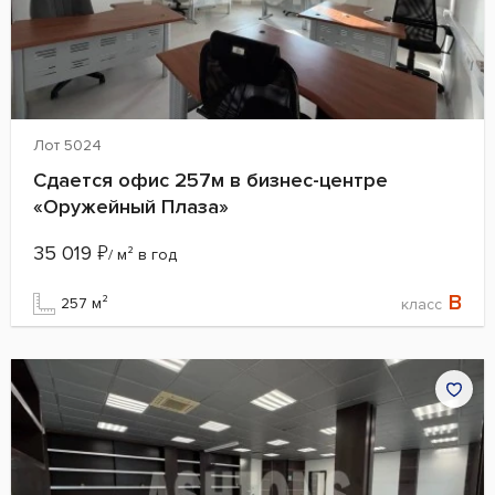
Лот 5024
Сдается офис 257м в бизнес-центре
«Оружейный Плаза»
35 019
₽
/ м² в год
B
257 м²
класс