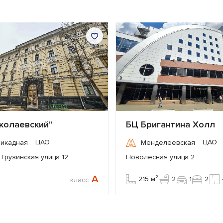
колаевский"
БЦ Бригантина Холл
ЦАО
ЦАО
рикадная
Менделеевская
Грузинская улица 12
Новолесная улица 2
A
215 м²
2
1
2
класс