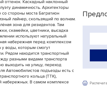
ый оттенок. Каскадный наклонный
илуэту динамичность. Архитекторы
Предло
е со стороны моста Багратион
зный лайнер, скользящий по волнам.
лёная зона для резидентов. Там
ки, скамейки, цветники, высадка
рмлении используют натуральный
нная набережная перед комплексом
 у воды, которым смогут
ти. Рядом находится транспортный
ежду разными видами транспорта
о выходить на улицу, переход
Для Автомобилистов подъезды есть с
транспортного кольца (ТТК),
й набережных. В самом комплексе
Распечат