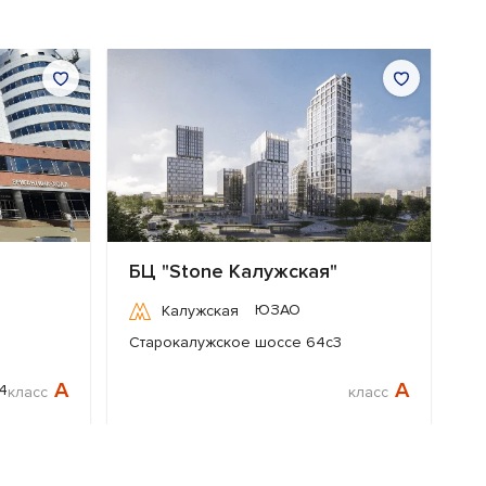
БЦ "Stone Калужская"
ЮЗАО
Калужская
Старокалужское шоссе 64с3
A
A
4
класс
класс