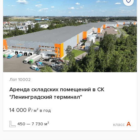
Лот 10002
Аренда складских помещений в СК
"Ленинградский терминал"
14 000
₽
/ м² в год
A
450 — 7 730 м²
класс