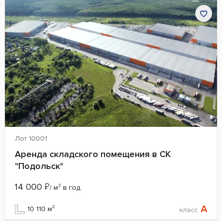
Лот 10001
Аренда складского помещения в СК
"Подольск"
14 000
₽
/ м² в год
A
10 110 м²
класс