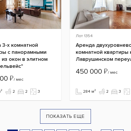
Лот 1354
 3-х комнатной
Аренда двухуровнево
ры с панорамными
комнатной квартиры 
 из окон в элитном
Лаврушинском переу
ельвейс"
₽
450 000
/ мес
₽
000
/ мес
м²
2
2
3
284 м²
2
3
ПОКАЗАТЬ ЕЩЕ