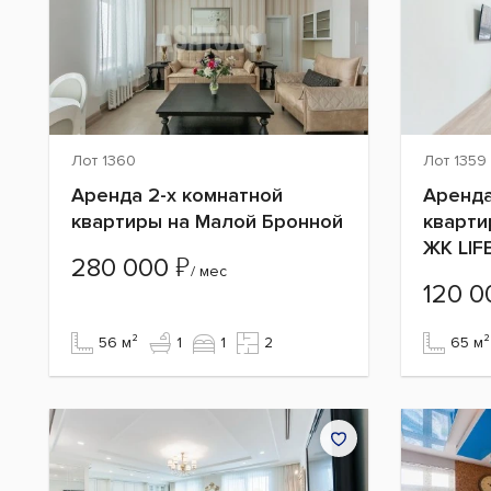
Лот 1360
Лот 1359
Аренда 2-х комнатной
Аренда
квартиры на Малой Бронной
кварти
ЖК LIF
₽
280 000
/ мес
120 
56 м²
1
1
2
65 м²