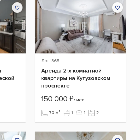
Лот 1365
й
Аренда 2-х комнатной
еской
квартиры на Кутузовском
проспекте
₽
150 000
/ мес
70 м²
1
1
2