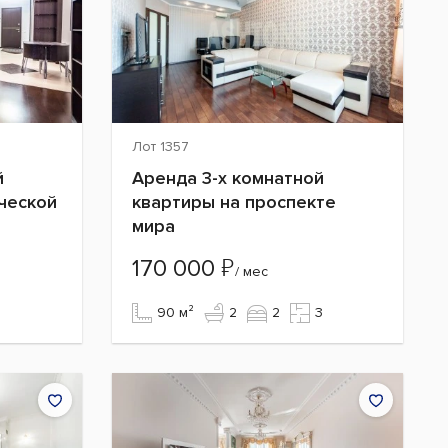
Лот 1357
й
Аренда 3-х комнатной
ческой
квартиры на проспекте
мира
₽
170 000
/ мес
90 м²
2
2
3