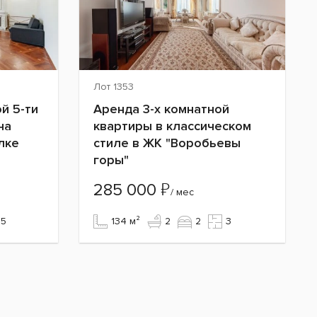
Лот 1353
й 5-ти
Аренда 3-х комнатной
на
квартиры в классическом
лке
стиле в ЖК "Воробьевы
горы"
₽
285 000
/ мес
5
134 м²
2
2
3