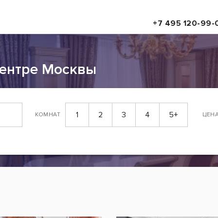
+7 495 120-99-
центре Москвы
1
2
3
4
5+
КОМНАТ
ЦЕН