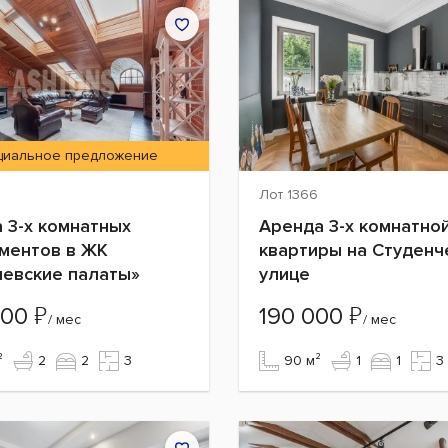
циальное предложение
Лот 1366
 3-х комнатных
Аренда 3-х комнатно
ментов в ЖК
квартиры на Студенч
евские палаты»
улице
₽
₽
000
190 000
/ мес
/ мес
²
2
2
3
90 м²
1
1
3