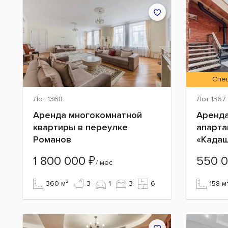
Спе
Лот 1368
Лот 1367
Аренда многокомнатной
Аренда
квартиры в переулке
апарта
Романов
«Кадаш
₽
1 800 000
550 
/ мес
360 м²
3
1
3
6
158 м