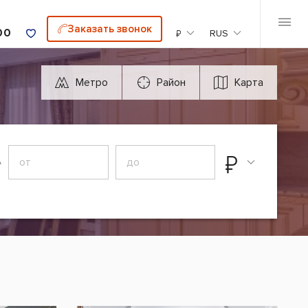
Заказать звонок
00
₽
RUS
Метро
Район
Карта
₽
А