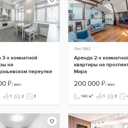
Лот 1362
 3-х комнатной
Аренда 2-х комнатно
ры на
квартиры на проспек
оньевском переулке
Мира
₽
₽
000
200 000
/ мес
/ мес
1
2
3
140 м²
1
3