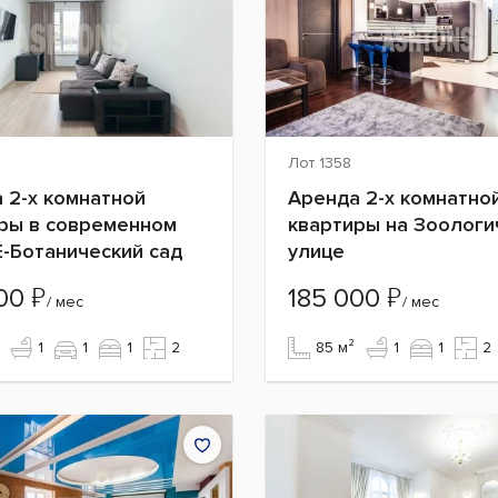
Лот 1358
 2-х комнатной
Аренда 2-х комнатно
ры в современном
квартиры на Зоологи
E-Ботанический сад
улице
₽
₽
000
185 000
/ мес
/ мес
1
1
1
2
85 м²
1
1
2