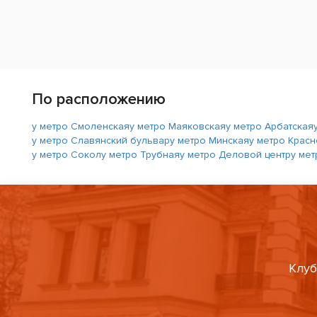
По расположению
у метро Смоленская
у метро Маяковская
у метро Арбатская
у метро Славянский бульвар
у метро Минская
у метро Крас
у метро Сокол
у метро Трубная
у метро Деловой центр
у ме
Клуб