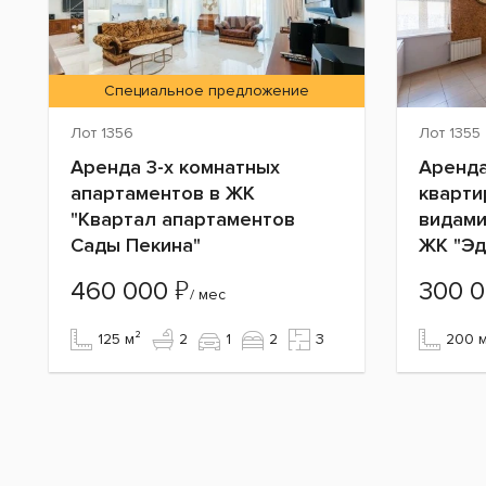
Специальное предложение
Лот 1356
Лот 1355
Аренда 3-х комнатных
Аренда
апартаментов в ЖК
кварти
"Квартал апартаментов
видами
Сады Пекина"
ЖК "Эд
₽
460 000
300 
/ мес
125 м²
2
1
2
3
200 