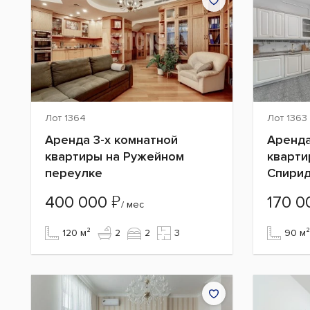
Лот 1364
Лот 1363
Аренда 3-х комнатной
Аренда
квартиры на Ружейном
кварти
переулке
Спирид
₽
400 000
170 
/ мес
120 м²
2
2
3
90 м²