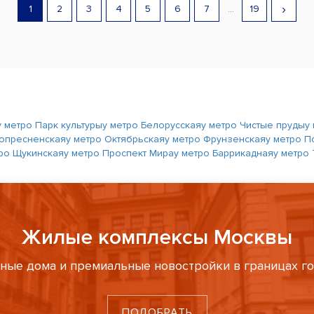
›
1
2
3
4
5
6
7
...
19
у метро Парк культуры
у метро Белорусская
у метро Чистые пруды
у
нопресненская
у метро Октябрьская
у метро Фрунзенская
у метро П
тро Щукинская
у метро Проспект Мира
у метро Баррикадная
у метро
Жилые комплексы Москвы
ные дома и премиальные новостройки в границах г
ПОДОБРАТЬ