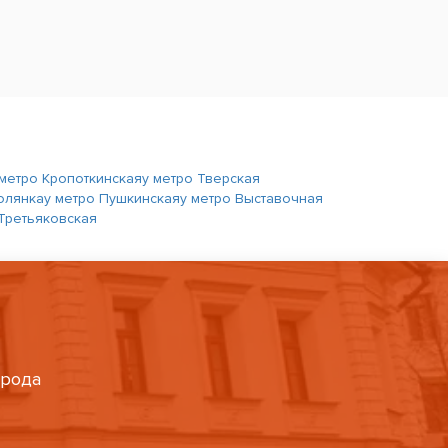
 метро Кропоткинская
у метро Тверская
олянка
у метро Пушкинская
у метро Выставочная
 Третьяковская
орода