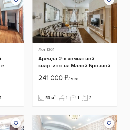
Лот 1361
й
Аренда 2-х комнатной
те
квартиры на Малой Бронной
₽
241 000
/ мес
4
53 м²
1
1
2