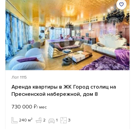
Лот 1115
Аренда квартиры в ЖК Город столиц на
Пресненской набережной, дом 8
730 000
₽
/ мес
240 м²
2
1
3