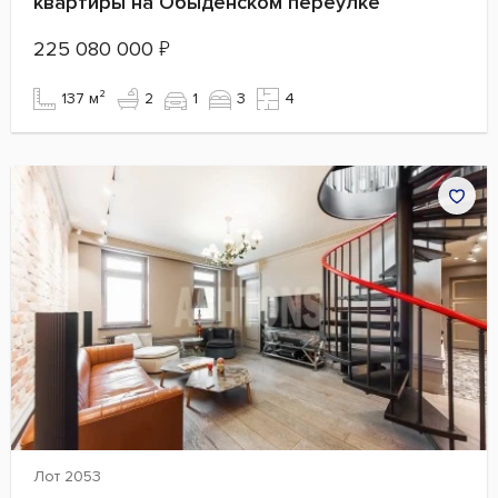
квартиры на Обыденском переулке
225 080 000
₽
137 м²
2
1
3
4
Лот 2053