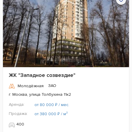
ЖК "Западное созвездие"
ЗАО
Молодёжная
г. Москва, улица Толбухина 11к2
Аренда:
₽
от 80 000
/ мес.
Продажа:
₽
от 380 000
/ м²
400