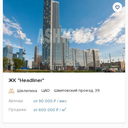
ЖК "Headliner"
ЦАО
Шмитовский проезд, 39
Шелепиха
Аренда:
₽
от 90 000
/ мес.
Продажа:
₽
от 600 000
/ м²