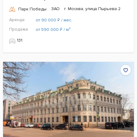
ЗАО
г. Москва, улица Пырьева 2
Парк Победы
Аренда:
₽
от 90 000
/ мес.
Продажа:
₽
от 590 000
/ м²
131