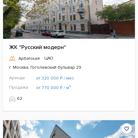
ЖК "Русский модерн"
ЦАО
Арбатская
г. Москва, Гоголевский бульвар 29
Аренда:
₽
от 320 000
/ мес.
Продажа:
₽
от 770 000
/ м²
62