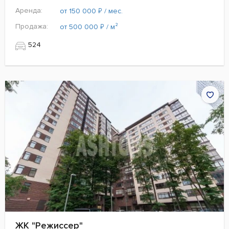
Аренда:
₽
от 150 000
/ мес.
Продажа:
₽
от 500 000
/ м²
524
ЖК "Режиссер"