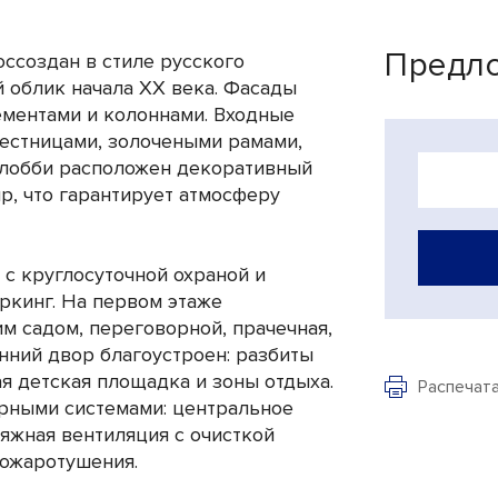
Предло
ссоздан в стиле русского
 облик начала XX века. Фасады
ментами и колоннами. Входные
стницами, золочеными рамами,
и лобби расположен декоративный
ир, что гарантирует атмосферу
с круглосуточной охраной и
кинг. На первом этаже
м садом, переговорной, прачечная,
енний двор благоустроен: разбиты
я детская площадка и зоны отдыха.
Распечат
ными системами: центральное
яжная вентиляция с очисткой
пожаротушения.