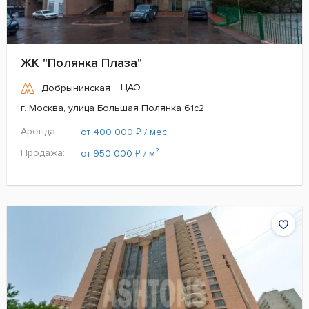
ЖК "Полянка Плаза"
ЦАО
Добрынинская
г. Москва, улица Большая Полянка 61с2
Аренда:
₽
от 400 000
/ мес.
Продажа:
₽
от 950 000
/ м²