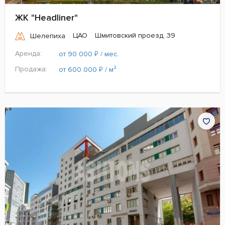
ЖК "Headliner"
ЦАО
Шмитовский проезд, 39
Шелепиха
Аренда:
₽
от 90 000
/ мес.
Продажа:
₽
от 600 000
/ м²