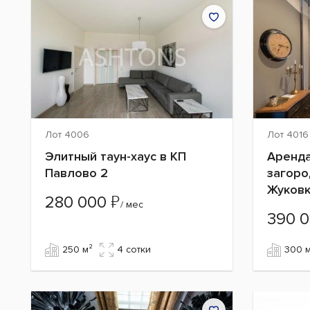
Лот 4006
Лот 4016
Элитный таун-хаус в КП
Аренда
Павлово 2
загоро
Жуков
₽
280 000
/ мес
390 
250 м²
4 сотки
300 