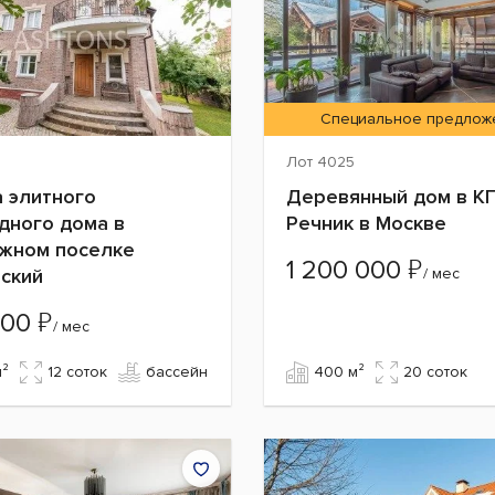
Специальное предлож
Лот 4025
 элитного
Деревянный дом в К
дного дома в
Речник в Москве
жном поселке
₽
1 200 000
ский
/ мес
₽
000
/ мес
м²
12 cоток
бассейн
400 м²
20 cоток