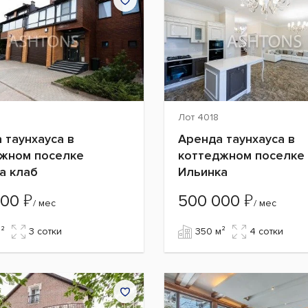
Лот 4018
 таунхауса в
Аренда таунхауса в
жном поселке
коттеджном поселке
а клаб
Ильинка
₽
₽
000
500 000
/ мес
/ мес
²
3 сотки
350 м²
4 сотки