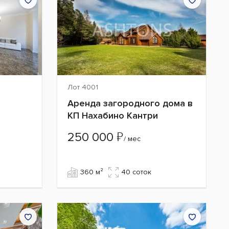
Лот 4001
Аренда загородного дома в
КП Нахабино Кантри
₽
250 000
/ мес
360 м²
40 cоток