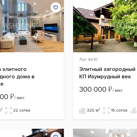
Лот 4010
 элитного
Элитный загородный 
дного дома в
КП Изумрудный век
ке
₽
300 000
/ мес
₽
000
/ мес
м²
22 сотки
320 м²
15 cоток