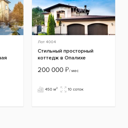
Лот 4004
Стильный просторный
ная
коттедж в Опалихе
₽
200 000
/ мес
450 м²
10 cоток