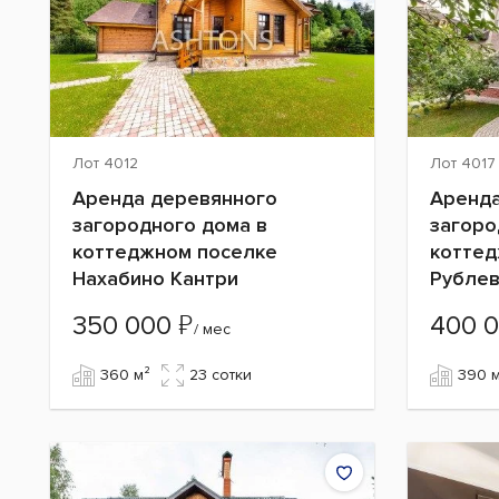
Лот 4012
Лот 4017
Аренда деревянного
Аренда
загородного дома в
загоро
коттеджном поселке
коттед
Нахабино Кантри
Рублев
₽
350 000
400 
/ мес
360 м²
23 сотки
390 