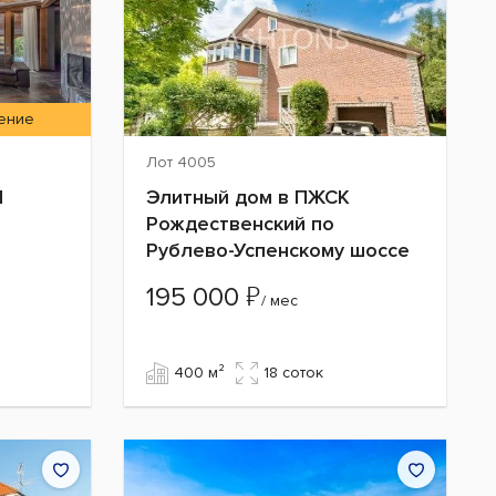
ение
Лот 4005
П
Элитный дом в ПЖСК
Рождественский по
Рублево-Успенскому шоссе
₽
195 000
/ мес
400 м²
18 cоток