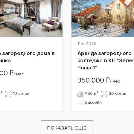
3
Лот 4023
 загородного дома в
Аренда загородного
инка
коттеджа в КП "Зеле
Роща-1"
₽
000
/ мес
₽
350 000
/ мес
м²
10 cоток
450 м²
30 cоток
бассейн
ПОКАЗАТЬ ЕЩЕ