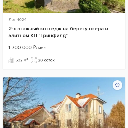
Лот 4024
2-х этажный коттедж на берегу озера в
элитном КП "Гринфилд"
1 700 000
₽
/ мес
532 м²
20 cоток