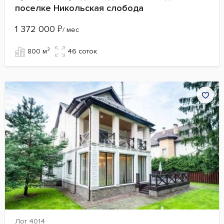
поселке Никольская слобода
1 372 000
₽
/ мес
800 м²
46 cоток
Лот 4014