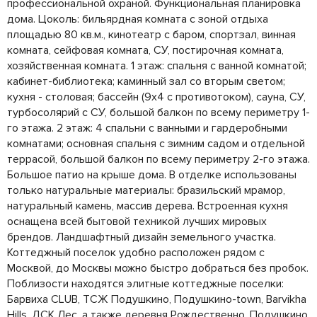
профессиональной охраной. Функциональная планировка
дома. Цоколь: бильярдная комната с зоной отдыха
площадью 80 кв.м., кинотеатр с баром, спортзал, винная
комната, сейфовая комната, СУ, постирочная комната,
хозяйственная комната. 1 этаж: спальня с ванной комнатой;
кабинет-библиотека; каминный зал со вторым светом;
кухня - столовая; бассейн (9х4 с противотоком), сауна, СУ,
турбосолярий с СУ, большой балкон по всему периметру 1-
го этажа. 2 этаж: 4 спальни с ванными и гардеробными
комнатами; основная спальня с зимним садом и отдельной
террасой, большой балкон по всему периметру 2-го этажа.
Большое патио на крыше дома. В отделке использованы
только натуральные материалы: бразильский мрамор,
натуральный камень, массив дерева. Встроенная кухня
оснащена всей бытовой техникой лучших мировых
брендов. Ландшафтный дизайн земельного участка.
Коттеджный поселок удобно расположен рядом с
Москвой, до Москвы можно быстро добраться без пробок.
Поблизости находятся элитные коттеджные поселки:
Барвиха CLUB, ТСЖ Подушкино, Подушкино-town, Barvikha
Hills, ДСК Лес, а также деревня Рождественно, Подушкино,