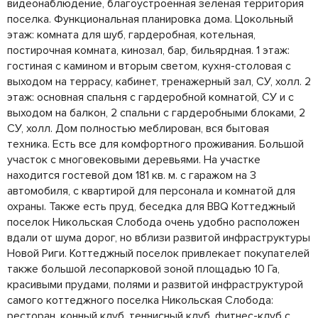
видеонаблюдение, благоустроенная зеленая территория
поселка. Функциональная планировка дома. Цокольный
этаж: комната для шуб, гардеробная, котельная,
постирочная комната, кинозал, бар, бильярдная. 1 этаж:
гостиная с камином и вторым светом, кухня-столовая с
выходом на террасу, кабинет, тренажерный зал, СУ, холл. 2
этаж: основная спальня с гардеробной комнатой, СУ и с
выходом на балкон, 2 спальни с гардеробными блоками, 2
СУ, холл. Дом полностью меблирован, вся бытовая
техника. Есть все для комфортного проживания. Большой
участок с многовековыми деревьями. На участке
находится гостевой дом 181 кв. м. с гаражом на 3
автомобиля, с квартирой для персонала и комнатой для
охраны. Также есть пруд, беседка для BBQ Коттеджный
поселок Никольская Слобода очень удобно расположен
вдали от шума дорог, но вблизи развитой инфраструктуры
Новой Риги. Коттеджный поселок привлекает покупателей
также большой лесопарковой зоной площадью 10 Га,
красивыми прудами, полями и развитой инфраструктурой
самого коттеджного поселка Никольская Слобода:
ресторан, конный клуб, теннисный клуб, фитнес-клуб с